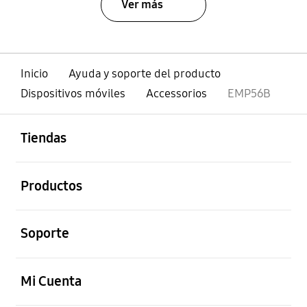
Ver más
Inicio
Ayuda y soporte del producto
Dispositivos móviles
Accessorios
EMP56B
abierto
Footer Navigation
Tiendas
abierto
Productos
abierto
Soporte
abierto
Mi Cuenta
abierto