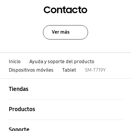
Contacto
Ver más
Inicio
Ayuda y soporte del producto
Dispositivos móviles
Tablet
SM-T719Y
abierto
Footer Navigation
Tiendas
abierto
Productos
abierto
Soporte