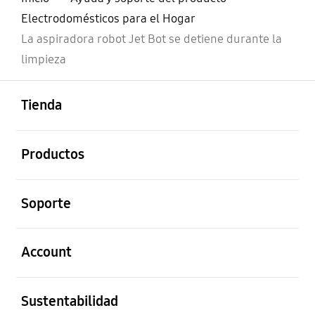
Electrodomésticos para el Hogar
La aspiradora robot Jet Bot se detiene durante la
limpieza
abierto
Footer Navigation
Tienda
abierto
Productos
abierto
Soporte
abierto
Account
abierto
Sustentabilidad