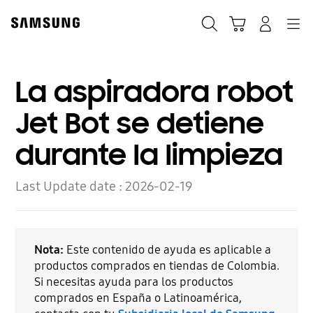
Skip
to
Búsqueda
Carrito
Navegación
Iniciar sesión
content
La aspiradora robot
Jet Bot se detiene
durante la limpieza
Last Update date :
2026-02-19
Nota:
Este contenido de ayuda es aplicable a
productos comprados en tiendas de Colombia.
Si necesitas ayuda para los productos
comprados en España o Latinoamérica,