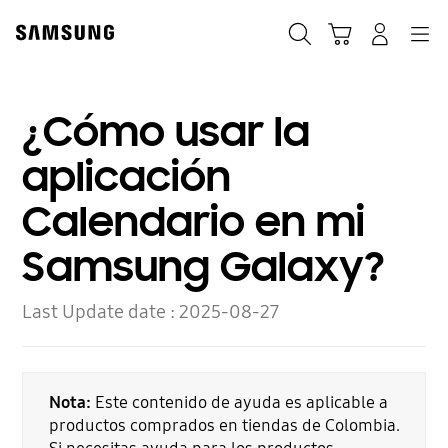
Skip
to
Búsqueda
Carrito
Navegación
Iniciar sesión
content
¿Cómo usar la
aplicación
Calendario en mi
Samsung Galaxy?
Last Update date :
2025-08-27
Nota:
Este contenido de ayuda es aplicable a
productos comprados en tiendas de Colombia.