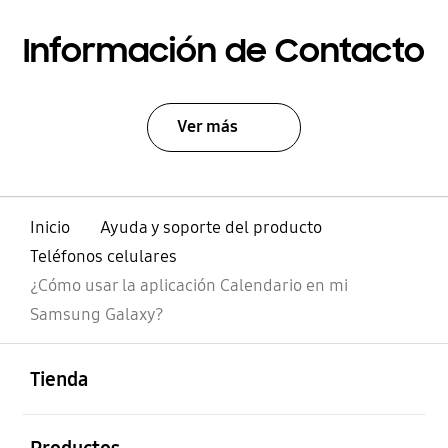
Información de Contacto
Ver más
Inicio
Ayuda y soporte del producto
Teléfonos celulares
¿Cómo usar la aplicación Calendario en mi
Samsung Galaxy?
abierto
Footer Navigation
Tienda
abierto