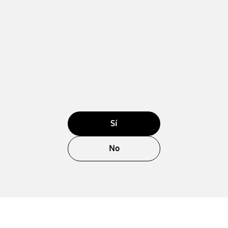
Sí
No