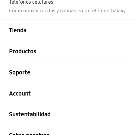
Teléfonos celulares
Cómo utilizar modos y rutinas en tu teléfono Galaxy
abierto
Footer Navigation
Tienda
abierto
Productos
abierto
Soporte
abierto
Account
abierto
Sustentabilidad
abierto