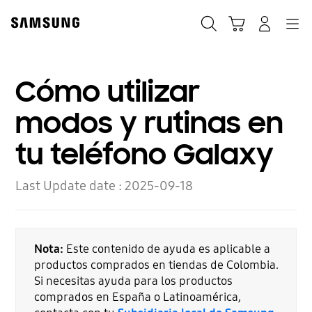
Skip
to
Búsqueda
Carrito
Navegación
Iniciar sesión
content
Cómo utilizar
modos y rutinas en
tu teléfono Galaxy
Last Update date :
2025-09-18
Nota:
Este contenido de ayuda es aplicable a
productos comprados en tiendas de Colombia.
Si necesitas ayuda para los productos
comprados en España o Latinoamérica,