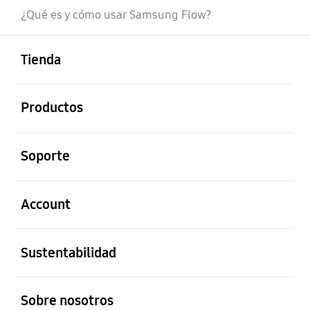
¿Qué es y cómo usar Samsung Flow?
abierto
Footer Navigation
Tienda
abierto
Productos
abierto
Soporte
abierto
Account
abierto
Sustentabilidad
abierto
Sobre nosotros