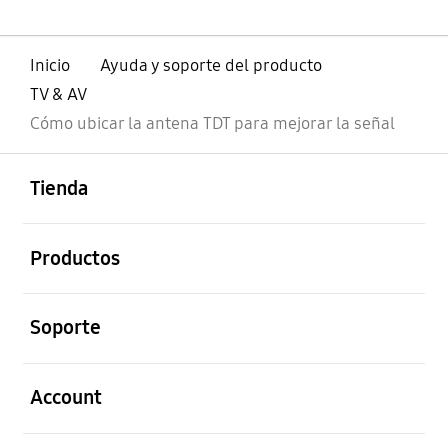
Inicio
Ayuda y soporte del producto
TV & AV
Cómo ubicar la antena TDT para mejorar la señal
abierto
Footer Navigation
Tienda
abierto
Productos
abierto
Soporte
abierto
Account
abierto