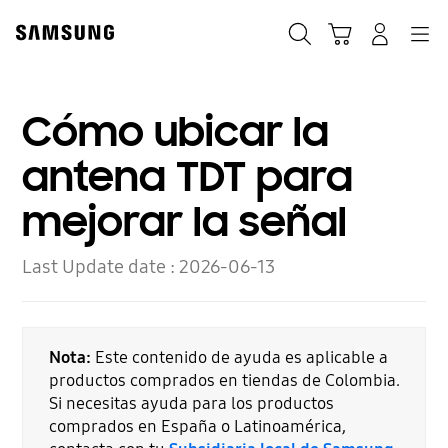
Skip
to
Búsqueda
Carrito
Navegación
Iniciar sesión
content
Cómo ubicar la
antena TDT para
mejorar la señal
Last Update date :
2026-06-13
Nota:
Este contenido de ayuda es aplicable a
productos comprados en tiendas de Colombia.
Si necesitas ayuda para los productos
comprados en España o Latinoamérica,