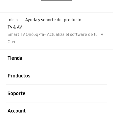
Inicio
Ayuda y soporte del producto
TV & AV
Smart TV Qn65q7fa- Actualiza el software de tu Tv
Qled
abierto
Footer Navigation
Tienda
abierto
Productos
abierto
Soporte
abierto
Account