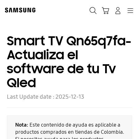
Skip
to
Búsqueda
Carrito
Navegación
Iniciar sesión
content
Smart TV Qn65q7fa-
Actualiza el
software de tu Tv
Qled
Last Update date :
2025-12-13
Nota:
Este contenido de ayuda es aplicable a
productos comprados en tiendas de Colombia.