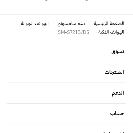
الصفحة الرئيسية
دعم سامسونج
الهواتف الجوالة
الهواتف الذكية
SM-S721B/DS
افتح
Footer Navigation
تسوّق
افتح
المنتجات
افتح
الدعم
افتح
حساب
افتح