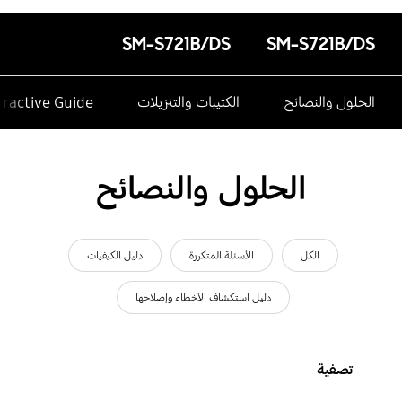
SM-S721B/DS
SM-S721B/DS
الحلول والنصائح
الكتيبات والتنزيلات
eractive Guide
الحلول والنصائح
الكل
الأسئلة المتكررة
دليل الكيفيات
دليل استكشاف الأخطاء وإصلاحها
تصفية