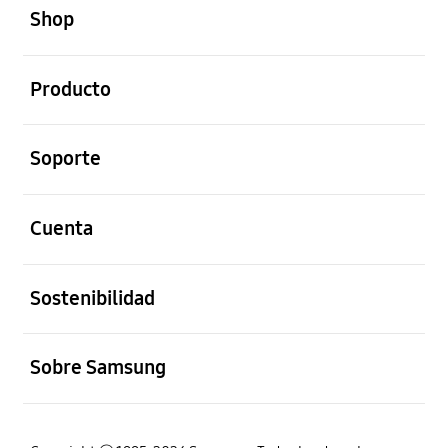
Shop
abierto
Producto
abierto
Soporte
abierto
Cuenta
abierto
Sostenibilidad
abierto
Sobre Samsung