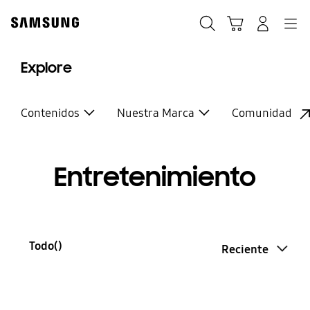
Skip
to
Buscar
Carrito
Navegación
Iniciar sesión
content
Explore
Contenidos
Nuestra Marca
Comunidad
Entretenimiento
Todo(
)
Reciente