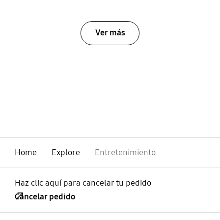
Ver más
Home
Explore
Entretenimiento
Haz clic aquí para cancelar tu pedido
Cancelar pedido
abierto
Footer Navigation