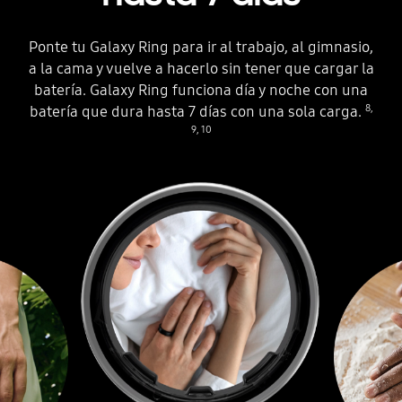
Ponte tu Galaxy Ring para ir al trabajo, al gimnasio,
a la cama y vuelve a hacerlo sin tener que cargar la
batería. Galaxy Ring funciona día y noche con una
8
,
batería que dura hasta 7 días con una sola carga.
9
,
10
Se pueden ver tres círculos. El del centro está colocado dentro de un Galaxy Ring. Cada círculo muestra diferentes manos que llevan el anillo inteligente en diferentes situaciones. Las escenas cambian a medida que el texto debajo del Galaxy Ring cambia de Hasta 1 día a Hasta 7 días. Junto al texto hay un icono de batería totalmente cargada para indicar que la batería puede durar hasta 7 días.