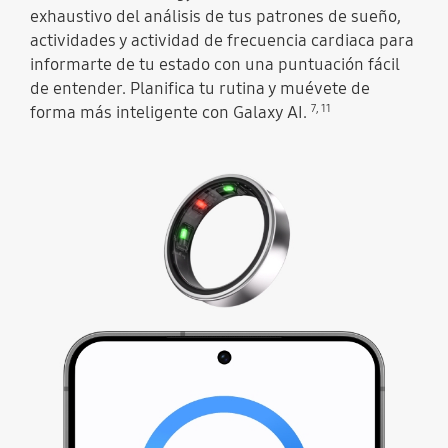
exhaustivo del análisis de tus patrones de sueño,
actividades y actividad de frecuencia cardiaca para
informarte de tu estado con una puntuación fácil
de entender. Planifica tu rutina y muévete de
7
,
11
forma más inteligente con Galaxy AI.
En la parte superior, los sensores del Galaxy Ring se iluminan y luego el anillo se mueve para ilustrar la puntuación de Energy Score que sube cada día. Energy Score 92 puede verse con el texto Excelente debajo.