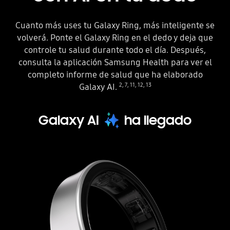
Cuanto más uses tu Galaxy Ring, más inteligente se
volverá. Ponte el Galaxy Ring en el dedo y deja que
controle tu salud durante todo el día. Después,
consulta la aplicación Samsung Health para ver el
completo informe de salud que ha elaborado
2
,
7
,
11
,
12
,
13
Galaxy AI.
Galaxy AI
ha llegado
Un Galaxy Ring se gira y se coloca en una posición de vista lateral ligeramente inclinada. También aparecen smartphones cerca del anillo más inteligente, con una interfaz gráfica de las distintas funciones de Samsung Health en pantalla.