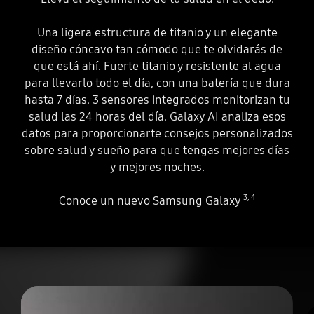
Una ligera estructura de titanio y un elegante
diseño cóncavo tan cómodo que te olvidarás de
que está ahí. Fuerte titanio y resistente al agua
para llevarlo todo el día, con una batería que dura
hasta 7 días. 3 sensores integrados monitorizan tu
salud las 24 horas del día. Galaxy AI analiza esos
datos para proporcionarte consejos personalizados
sobre salud y sueño para que tengas mejores días
y mejores noches.
3
,
4
Conoce un nuevo Samsung Galaxy
Play
Aparece un círculo. El círculo se está creando en el Galaxy Ring. Aparecen tres sensores en el interior y se muestra el Galaxy Ring completo como el mejor anillo inteligente.