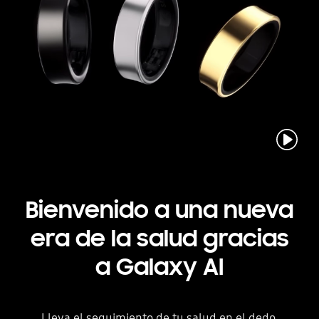
Play
Bienvenido a una nueva
era
de la salud gracias
a Galaxy AI
Lleva el seguimiento de tu salud en el dedo.