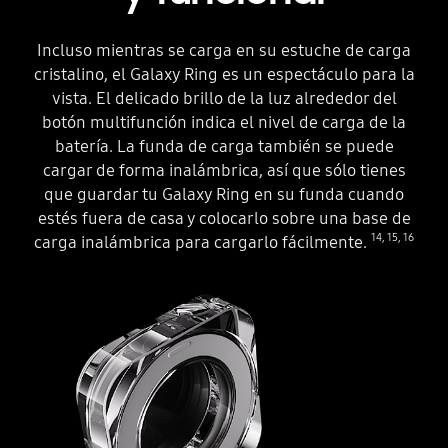
Incluso mientras se carga en su estuche de carga
cristalino, el Galaxy Ring es un espectáculo para la
vista. El delicado brillo de la luz alrededor del
botón multifunción indica el nivel de carga de la
batería. La funda de carga también se puede
cargar de forma inalámbrica, así que sólo tienes
que guardar tu Galaxy Ring en su funda cuando
estés fuera de casa y colocarlo sobre una base de
14
,
15
,
16
carga inalámbrica para cargarlo fácilmente.
Se abre la tapa del estuche de carga Galaxy Ring. Hay un Galaxy Ring en su lugar, alrededor del botón multifunción. La luz indicadora circular se enciende al abrir la tapa y luego se apaga.