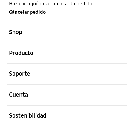
Haz clic aquí para cancelar tu pedido
Cancelar pedido
abierto
Footer Navigation
Shop
abierto
Producto
abierto
Soporte
abierto
Cuenta
abierto
Sostenibilidad
abierto