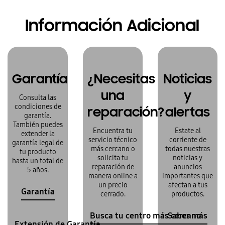
Información Adicional
Garantía
¿Necesitas
Noticias
una
y
Consulta las
condiciones de
reparación?
alertas
garantía.
También puedes
Encuentra tu
Estate al
extender la
servicio técnico
corriente de
garantía legal de
más cercano o
todas nuestras
tu producto
solicita tu
noticias y
hasta un total de
reparación de
anuncios
5 años.
manera online a
importantes que
un precio
afectan a tus
Garantía
cerrado.
productos.
Busca tu centro más cercano
Saber más
Extensión de Garantía