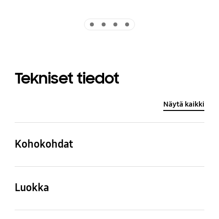
Indicator 1
Indicator 2
Indicator 3
Indicator 4
Tekniset tiedot
Näytä kaikki
Kohokohdat
FreeSync
Luokka
Luokka
FreeSync
QLED
QLED