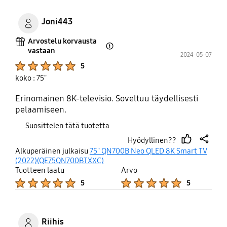
Joni443
Arvostelu korvausta
vastaan
Open Tooltip Layer
2024-05-07
Product Ratings :
5
koko : 75"
Erinomainen 8K-televisio. Soveltuu täydellisesti
pelaamiseen.
Suosittelen tätä tuotetta
Hyödyllinen??
thumb
share
Alkuperäinen julkaisu
75" QN700B Neo QLED 8K Smart TV
up
(2022)(QE75QN700BTXXC)
Tuotteen laatu
Arvo
Product Ratings :
Product Ratings :
5
5
Riihis