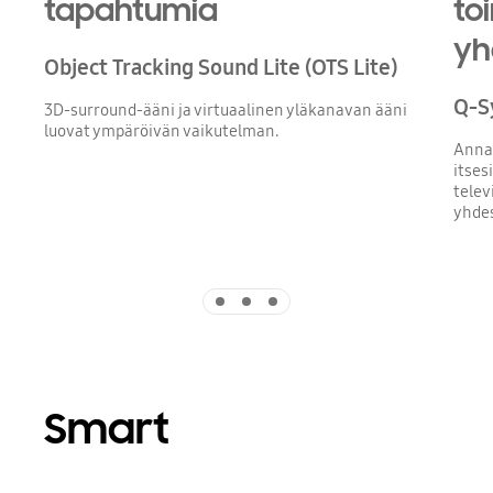
tapahtumia
to
yh
Object Tracking Sound Lite (OTS Lite)
Q-S
3D-surround-ääni ja virtuaalinen yläkanavan ääni
luovat ympäröivän vaikutelman.
Anna 
itses
telev
yhdes
Indicator 1
Indicator 2
Indicator 3
Smart
Playing video