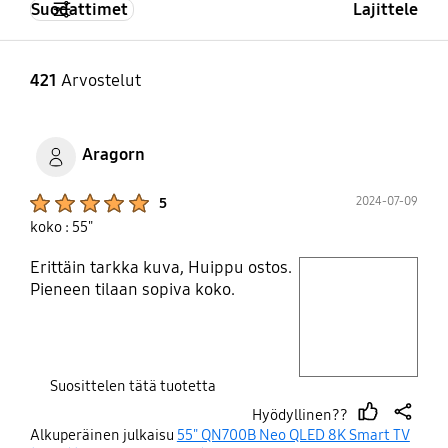
Yes
Yes
Suodattimet
Lajittele
421
Arvostelut
Aragorn
Product Ratings :
2024-07-09
5
koko : 55"
Erittäin tarkka kuva, Huippu ostos.
play video
Pieneen tilaan sopiva koko.
Layer popup open
Suosittelen tätä tuotetta
Hyödyllinen??
thumb
share
Alkuperäinen julkaisu
55" QN700B Neo QLED 8K Smart TV