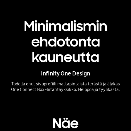
Minimalismin
ehdotonta
kauneutta
Infinity One Design
Todella ohut sivuprofiili mattapintaista terästä ja älykäs
One Connect Box -liitäntäyksikkö. Helppoa ja tyylikästä.
Playing video
Näe