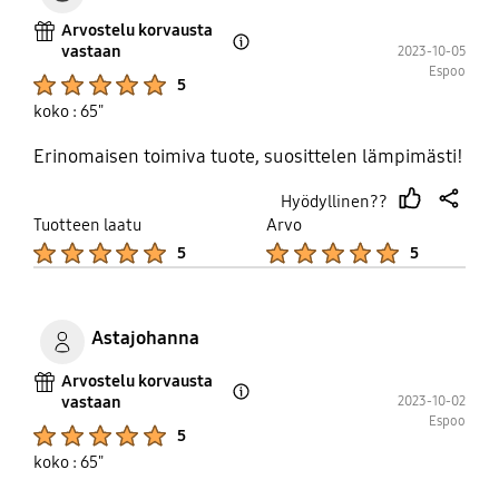
Arvostelu korvausta
vastaan
2023-10-05
Open Tooltip Layer
Espoo
Product Ratings :
5
koko : 65"
Erinomaisen toimiva tuote, suosittelen lämpimästi!
Hyödyllinen??
thumb
share
Tuotteen laatu
Arvo
up
Product Ratings :
Product Ratings :
5
5
Astajohanna
Arvostelu korvausta
vastaan
2023-10-02
Open Tooltip Layer
Espoo
Product Ratings :
5
koko : 65"