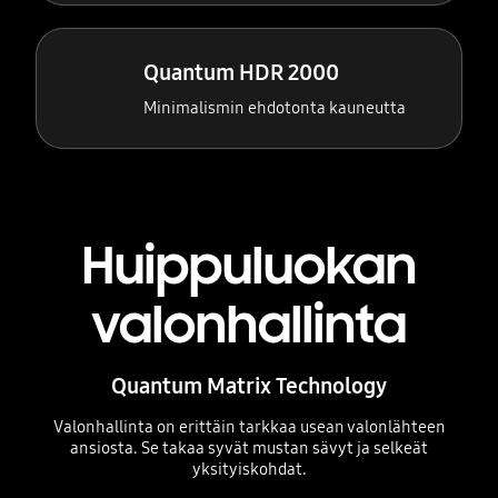
Quantum HDR 2000
Minimalismin ehdotonta kauneutta
Huippuluokan
valonhallinta
Quantum Matrix Technology
Valonhallinta on erittäin tarkkaa usean valonlähteen
ansiosta. Se takaa syvät mustan sävyt ja selkeät
yksityiskohdat.
Playing video