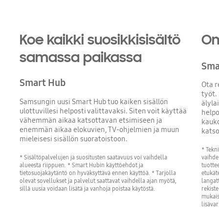
Koe kaikki suosikkisisältö
Om
samassa paikassa
Sma
Smart Hub
Ota r
työt.
Samsungin uusi Smart Hub tuo kaiken sisällön
älylai
ulottuvillesi helposti valittavaksi. Siten voit käyttää
helpo
vähemmän aikaa katsottavan etsimiseen ja
kauko
enemmän aikaa elokuvien, TV-ohjelmien ja muun
katso
mieleisesi sisällön suoratoistoon.
* Tekn
* Sisältöpalvelujen ja suositusten saatavuus voi vaihdella
vaihde
alueesta riippuen. * Smart Hubin käyttöehdot ja
tuotte
tietosuojakäytäntö on hyväksyttävä ennen käyttöä. * Tarjolla
etukäte
olevat sovellukset ja palvelut saattavat vaihdella ajan myötä,
langat
sillä uusia voidaan lisätä ja vanhoja poistaa käytöstä.
rekist
mukais
lisäva