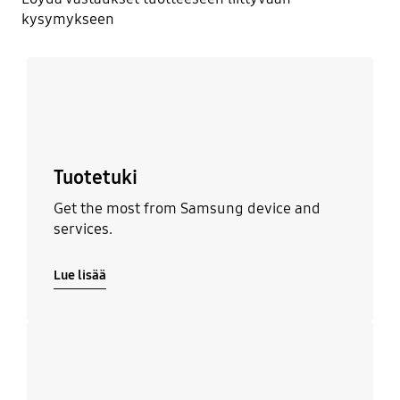
kysymykseen
Lue lisää
Tuotetuki
Get the most from Samsung device and
services.
Lue lisää
Lue lisää