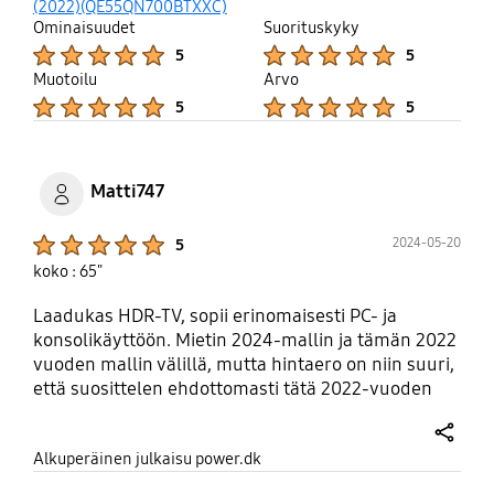
up
(2022)(QE55QN700BTXXC)
Ominaisuudet
Suorituskyky
Product Ratings :
Product Ratings :
5
5
Muotoilu
Arvo
Product Ratings :
Product Ratings :
5
5
Matti747
Product Ratings :
2024-05-20
5
koko : 65"
Laadukas HDR-TV, sopii erinomaisesti PC- ja
konsolikäyttöön. Mietin 2024-mallin ja tämän 2022
vuoden mallin välillä, mutta hintaero on niin suuri,
että suosittelen ehdottomasti tätä 2022-vuoden
telkkaa.
share
Alkuperäinen julkaisu power.dk