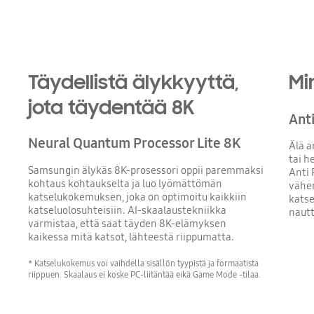
Playing video
SDR
Täydellistä älykkyyttä,
Mi
jota täydentää 8K
Anti
Neural Quantum Processor Lite 8K
Älä a
tai h
Samsungin älykäs 8K-prosessori oppii paremmaksi
Anti 
kohtaus kohtaukselta ja luo lyömättömän
vähen
katselukokemuksen, joka on optimoitu kaikkiin
katse
katseluolosuhteisiin. AI-skaalaustekniikka
nautt
varmistaa, että saat täyden 8K-elämyksen
kaikessa mitä katsot, lähteestä riippumatta.
* Katselukokemus voi vaihdella sisällön tyypistä ja formaatista
riippuen. Skaalaus ei koske PC-liitäntää eikä Game Mode -tilaa.