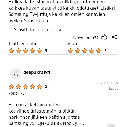
Huikea laite. Moderni tekniikka, mutta ennen
kaikkea kuvan laatu ylitti kaikki odotukset. Lisäksi
Samsung TV-juttuja kaikkien omien kanavien
lisäksi. Suosittelen!
Suosittelen tätä tuotetta
Hyödyllinen??
thumb
share
Tuotteen laatu
Arvo
up
Product Ratings :
Product Ratings :
5
5
deepakrai94
2023-09-27
Product Ratings :
5
Espoo
koko : 75"
Hankin äskettäin uuden
play video
kotiviihdejärjestelmän ja pitkän
harkinnan jälkeen päätin sijoittaa
Layer popup open
Samsung 75" QN700B 8K Neo QLED