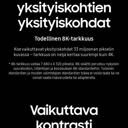
yksityiskohtien
yksityiskohdat
Todellinen 8K-tarkkuus
Koe vaikuttavat yksityiskohdat 33 miljoonan pikselin
kuvassa – tarkkuus on neljä kertaa suurempi kuin 4K.
* 8K-tarkkuus vastaa 7 680 x 4 320 pikseliä. 8K-sisältö perustuu nykyisiin 
suoratoiston, liitäntöjen ja koodauksen 8K-standardeihin. Tulevien 
standardien ja muiden valmistajien standardien tukea ei voida taata tai ne 
voivat vaatia lisävarusteita tai adaptereita.
Playing video
Vaikuttava
kontrasti