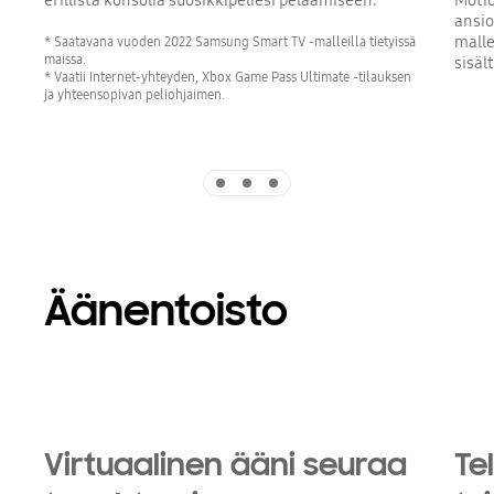
erillistä konsolia suosikkipeliesi pelaamiseen.
Motio
ansio
malle
* Saatavana vuoden 2022 Samsung Smart TV -malleilla tietyissä
maissa.
sisäl
* Vaatii Internet-yhteyden, Xbox Game Pass Ultimate -tilauksen
ja yhteensopivan peliohjaimen.
Indicator 1
Indicator 2
Indicator 3
Äänentoisto
Televisio ja soundbar toimivat harmonisesti yhdessä
Virtuaalinen ääni seuraa
Te