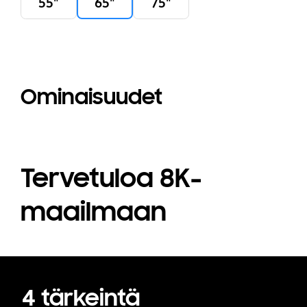
55"
65"
75"
Ominaisuudet
Tervetuloa 8K-
maailmaan
4 tärkeintä