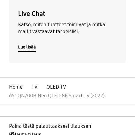
Live Chat
Katso, miten tuotteet toimivat ja mitkä
mallit vastaavat tarpeisiisi.
Lue lisää
Home
TV
QLED TV
65" QN700B Neo QLED 8K Smart TV (2022)
Paina tästä palauttaaksesi tilauksen
Palauta tilaus