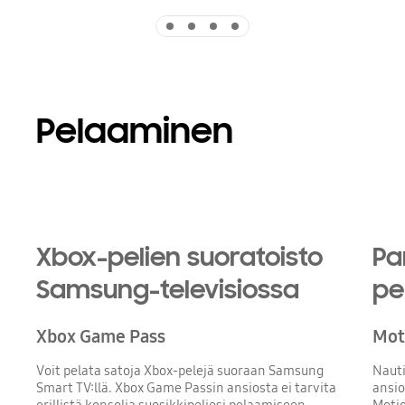
Indicator 1
Indicator 2
Indicator 3
Indicator 4
Pelaaminen
Xbox-pelien suoratoisto
Pa
Samsung-televisiossa
pe
Xbox Game Pass
Mot
Voit pelata satoja Xbox-pelejä suoraan Samsung
Nauti
Smart TV:llä. Xbox Game Passin ansiosta ei tarvita
ansio