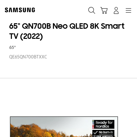
Skip
to
Haku
Ostoskori
Navigation
Kirjaudu sisään
content
65" QN700B Neo QLED 8K Smart
TV (2022)
65"
QE65QN700BTXXC
65
Q
N
Q
8