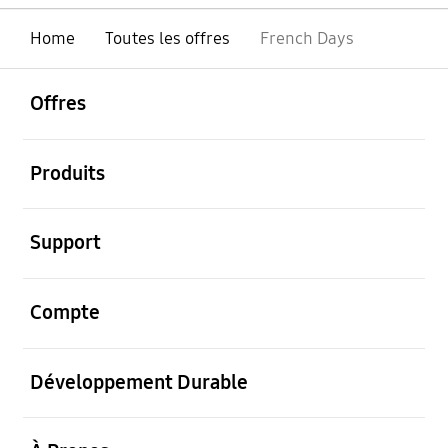
Home
Toutes les offres
French Days
ouvrir
Footer Navigation
Offres
ouvrir
Produits
ouvrir
Support
ouvrir
Compte
ouvrir
Développement Durable
ouvrir