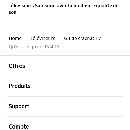
Téléviseurs Samsung avec la meilleure qualité de
son
Home
Téléviseurs
Guide d'achat TV
Qu’est-ce qu’un TV 4K ?
ouvrir
Footer Navigation
Offres
ouvrir
Produits
ouvrir
Support
ouvrir
Compte