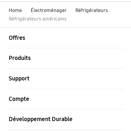
Home
Électroménager
Réfrigérateurs
Réfrigérateurs américains
ouvrir
Footer Navigation
Offres
ouvrir
Produits
ouvrir
Support
ouvrir
Compte
ouvrir
Développement Durable
ouvrir