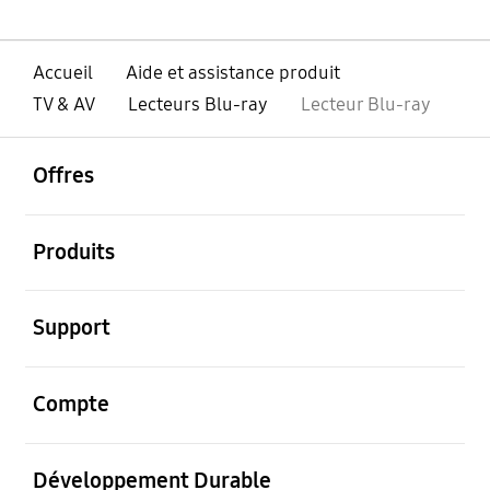
Accueil
Aide et assistance produit
TV & AV
Lecteurs Blu-ray
Lecteur Blu-ray
ouvrir
Footer Navigation
Offres
ouvrir
Produits
ouvrir
Support
ouvrir
Compte
ouvrir
Développement Durable