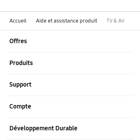
Accueil
Aide et assistance produit
TV & AV
ouvrir
Footer Navigation
Offres
ouvrir
Produits
ouvrir
Support
ouvrir
Compte
ouvrir
Développement Durable
ouvrir