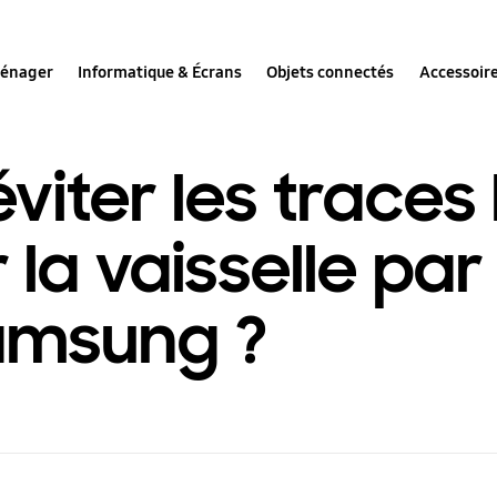
ménager
Informatique & Écrans
Objets connectés
Accessoir
iter les traces
r la vaisselle pa
Samsung ?