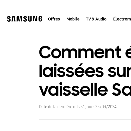
Skip
to
content
Offres
Mobile
TV & Audio
Électro
Comment év
laissées su
vaisselle 
Date de la dernière mise à jour :
25/03/2024