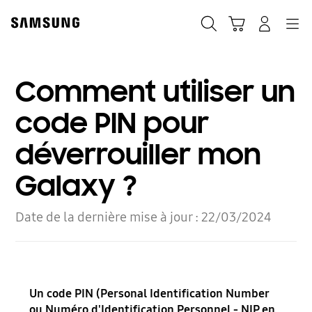
Skip
to
Recherche
Panier
Navigation
Se connecter
content
Comment utiliser un
code PIN pour
déverrouiller mon
Galaxy ?
Date de la dernière mise à jour :
22/03/2024
Un code PIN (Personal Identification Number
ou Numéro d'Identification Personnel - NIP en