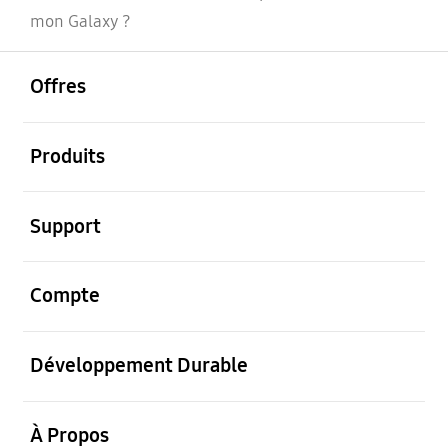
mon Galaxy ?
ouvrir
Footer Navigation
Offres
ouvrir
Produits
ouvrir
Support
ouvrir
Compte
ouvrir
Développement Durable
ouvrir
À Propos