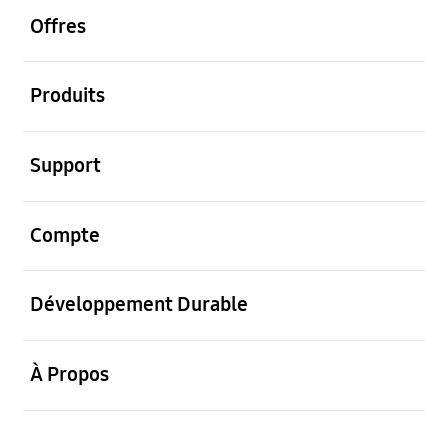
Offres
ouvrir
Produits
ouvrir
Support
ouvrir
Compte
ouvrir
Développement Durable
ouvrir
À Propos