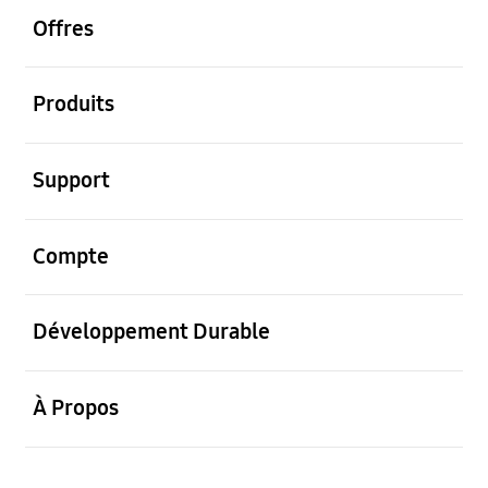
Offres
ouvrir
Produits
ouvrir
Support
ouvrir
Compte
ouvrir
Développement Durable
ouvrir
À Propos