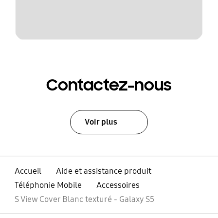
Contactez-nous
Voir plus
Accueil
Aide et assistance produit
Téléphonie Mobile
Accessoires
S View Cover Blanc texturé - Galaxy S5
ouvrir
Footer Navigation