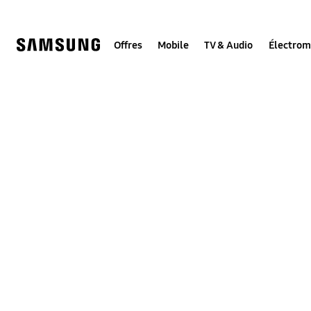
Skip
to
content
Offres
Mobile
TV & Audio
Électro