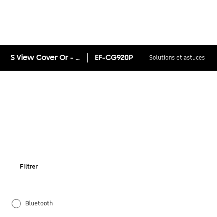
S View Cover Or - Galaxy S6
EF-CG920P
Solutions et astuces
Filtrer
Bluetooth