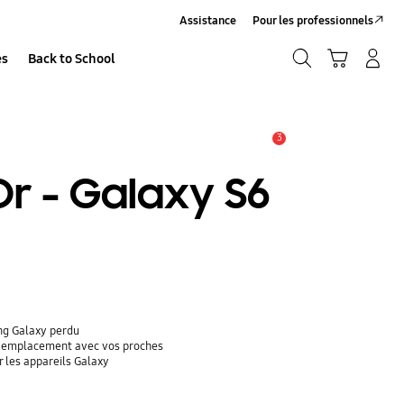
Assistance
Pour les professionnels
Recherche
Panier
Se connecter/S’inscrire
es
Back to School
Recherche
3
Alerte
r - Galaxy S6
ung Galaxy perdu
re emplacement avec vos proches
r les appareils Galaxy