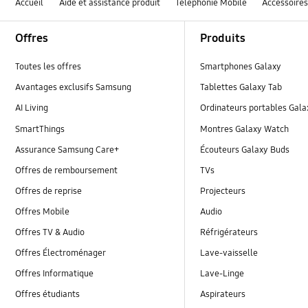
Accueil
Aide et assistance produit
Téléphonie Mobile
Accessoire
Footer Navigation
Offres
Produits
Toutes les offres
Smartphones Galaxy
Avantages exclusifs Samsung
Tablettes Galaxy Tab
AI Living
Ordinateurs portables Gal
SmartThings
Montres Galaxy Watch
Assurance Samsung Care+
Écouteurs Galaxy Buds
Offres de remboursement
TVs
Offres de reprise
Projecteurs
Offres Mobile
Audio
Offres TV & Audio
Réfrigérateurs
Offres Électroménager
Lave-vaisselle
Offres Informatique
Lave-Linge
Offres étudiants
Aspirateurs