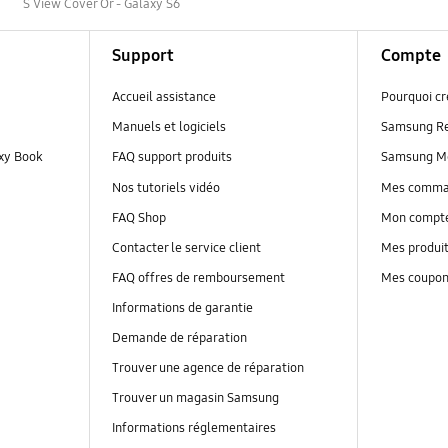
s
S View Cover Or - Galaxy S6
Support
Compte
Accueil assistance
Pourquoi c
Manuels et logiciels
Samsung R
axy Book
FAQ support produits
Samsung M
Nos tutoriels vidéo
Mes comm
FAQ Shop
Mon compt
Contacter le service client
Mes produi
FAQ offres de remboursement
Mes coupo
Informations de garantie
Demande de réparation
Trouver une agence de réparation
Trouver un magasin Samsung
Informations réglementaires