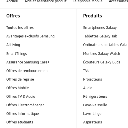
Accueil
Aide et assistance produit
Téléphonie Mobile
Accessoire
Footer Navigation
Offres
Produits
Toutes les offres
Smartphones Galaxy
Avantages exclusifs Samsung
Tablettes Galaxy Tab
AI Living
Ordinateurs portables Gal
SmartThings
Montres Galaxy Watch
Assurance Samsung Care+
Écouteurs Galaxy Buds
Offres de remboursement
TVs
Offres de reprise
Projecteurs
Offres Mobile
Audio
Offres TV & Audio
Réfrigérateurs
Offres Électroménager
Lave-vaisselle
Offres Informatique
Lave-Linge
Offres étudiants
Aspirateurs