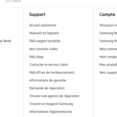
s
EF-CN930
Support
Compte
Accueil assistance
Pourquoi c
Manuels et logiciels
Samsung R
axy Book
FAQ support produits
Samsung M
Nos tutoriels vidéo
Mes comm
FAQ Shop
Mon compt
Contacter le service client
Mes produi
FAQ offres de remboursement
Mes coupo
Informations de garantie
Demande de réparation
Trouver une agence de réparation
Trouver un magasin Samsung
Informations réglementaires