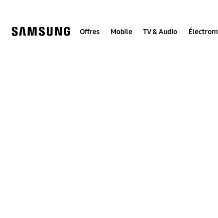
Skip
to
content
Offres
Mobile
TV & Audio
Électro