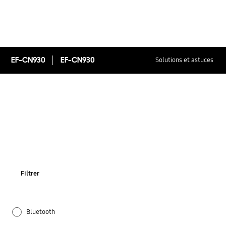
EF-CN930
EF-CN930
Solutions et astuces
Filtrer
Bluetooth