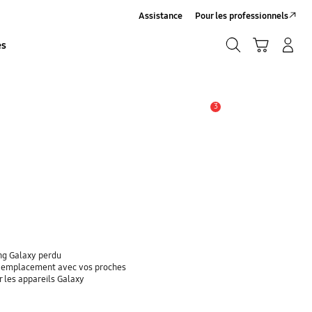
Assistance
Pour les professionnels
Recherche
Panier
Se connecter/S’inscrire
es
Recherche
3
Alerte
ung Galaxy perdu
re emplacement avec vos proches
r les appareils Galaxy