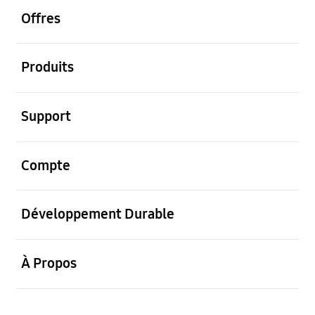
Offres
ouvrir
Produits
ouvrir
Support
ouvrir
Compte
ouvrir
Développement Durable
ouvrir
À Propos