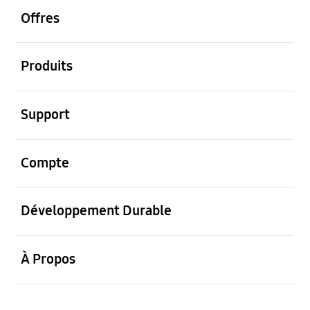
Offres
ouvrir
Produits
ouvrir
Support
ouvrir
Compte
ouvrir
Développement Durable
ouvrir
À Propos