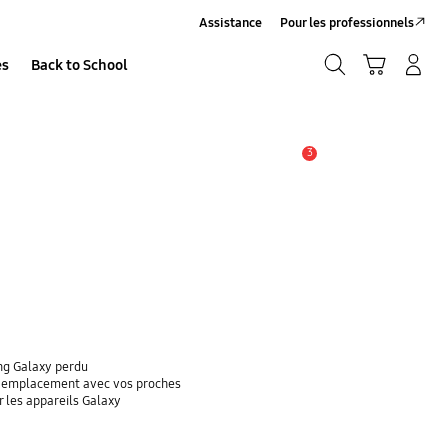
Assistance
Pour les professionnels
Recherche
Panier
Se connecter/S’inscrire
es
Back to School
Recherche
3
Alerte
ung Galaxy perdu
re emplacement avec vos proches
r les appareils Galaxy