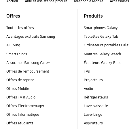
Accueil
Aide et assistance produit
Téléphonie Mobile
Accessoire
Footer Navigation
Offres
Produits
Toutes les offres
Smartphones Galaxy
Avantages exclusifs Samsung
Tablettes Galaxy Tab
AI Living
Ordinateurs portables Gal
SmartThings
Montres Galaxy Watch
Assurance Samsung Care+
Écouteurs Galaxy Buds
Offres de remboursement
TVs
Offres de reprise
Projecteurs
Offres Mobile
Audio
Offres TV & Audio
Réfrigérateurs
Offres Électroménager
Lave-vaisselle
Offres Informatique
Lave-Linge
Offres étudiants
Aspirateurs