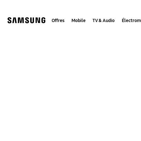
Skip
to
content
Offres
Mobile
TV & Audio
Électro