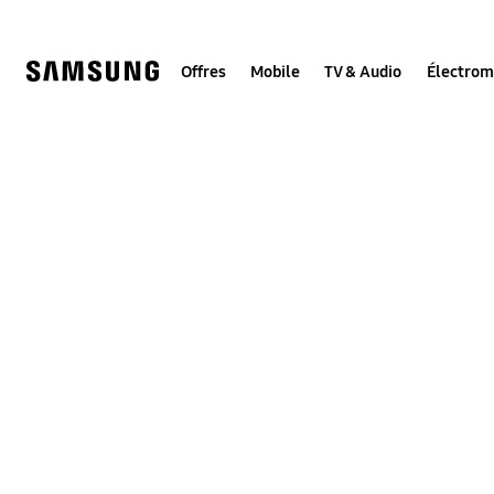
Skip
to
content
Offres
Mobile
TV & Audio
Électro