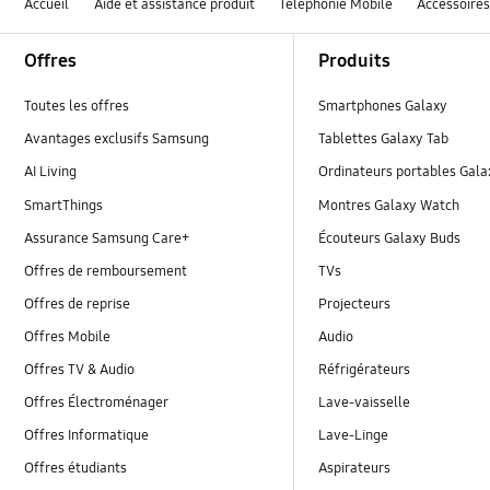
Accueil
Aide et assistance produit
Téléphonie Mobile
Accessoire
Footer Navigation
Offres
Produits
Toutes les offres
Smartphones Galaxy
Avantages exclusifs Samsung
Tablettes Galaxy Tab
AI Living
Ordinateurs portables Gal
SmartThings
Montres Galaxy Watch
Assurance Samsung Care+
Écouteurs Galaxy Buds
Offres de remboursement
TVs
Offres de reprise
Projecteurs
Offres Mobile
Audio
Offres TV & Audio
Réfrigérateurs
Offres Électroménager
Lave-vaisselle
Offres Informatique
Lave-Linge
Offres étudiants
Aspirateurs