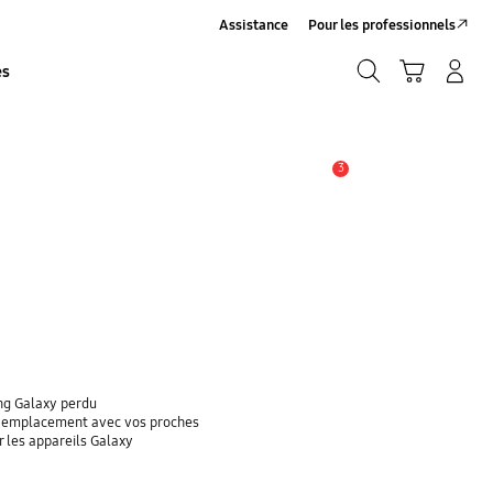
Assistance
Pour les professionnels
Recherche
Panier
Se connecter/S’inscrire
es
Recherche
3
Alerte
ung Galaxy perdu
re emplacement avec vos proches
r les appareils Galaxy