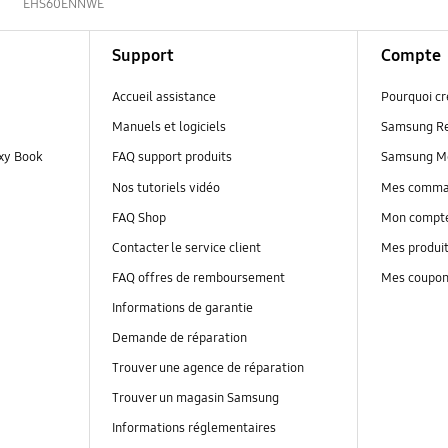
s
EHS60ENNWE
Support
Compte
Accueil assistance
Pourquoi c
Manuels et logiciels
Samsung R
axy Book
FAQ support produits
Samsung M
Nos tutoriels vidéo
Mes comm
FAQ Shop
Mon compt
Contacter le service client
Mes produi
FAQ offres de remboursement
Mes coupo
Informations de garantie
Demande de réparation
Trouver une agence de réparation
Trouver un magasin Samsung
Informations réglementaires