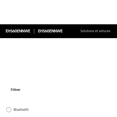
EHS60ENNWE
EHS60ENNWE
Solutions et astuces
Filtrer
Bluetooth