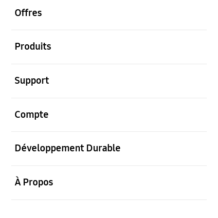
Offres
ouvrir
Produits
ouvrir
Support
ouvrir
Compte
ouvrir
Développement Durable
ouvrir
À Propos