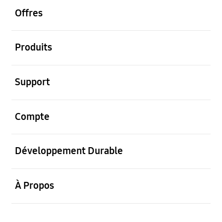
Offres
ouvrir
Produits
ouvrir
Support
ouvrir
Compte
ouvrir
Développement Durable
ouvrir
À Propos