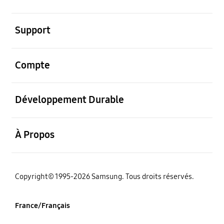
ouvrir
Support
ouvrir
Compte
ouvrir
Développement Durable
ouvrir
À Propos
‌Copyright© 1995-2026 Samsung. Tous droits réservés.
France/Français