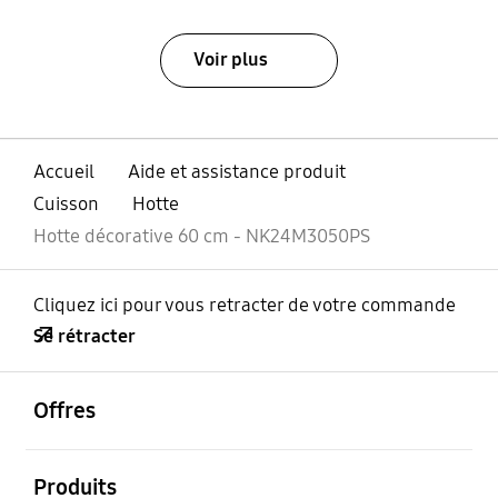
Voir plus
Accueil
Aide et assistance produit
Cuisson
Hotte
Hotte décorative 60 cm - NK24M3050PS
Cliquez ici pour vous retracter de votre commande
Se rétracter
ouvrir
Footer Navigation
Offres
ouvrir
Produits