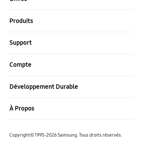
ouvrir
Produits
ouvrir
Support
ouvrir
Compte
ouvrir
Développement Durable
ouvrir
À Propos
‌Copyright© 1995-2026 Samsung. Tous droits réservés.