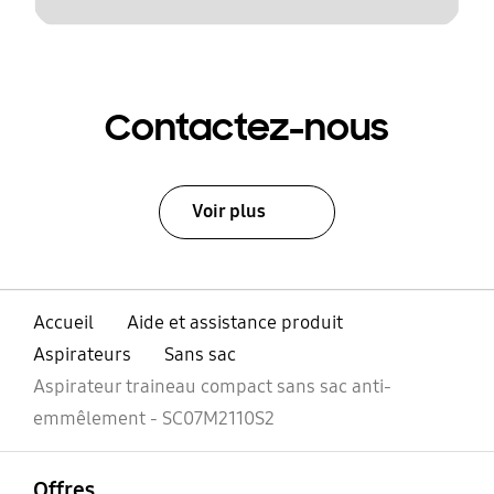
Contactez-nous
Voir plus
Accueil
Aide et assistance produit
Aspirateurs
Sans sac
Aspirateur traineau compact sans sac anti-
emmêlement - SC07M2110S2
ouvrir
Footer Navigation
Offres