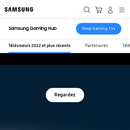
Skip
to
Recherche
Panier
Navigation
Se connecter
content
Samsung Gaming Hub
Shop Gaming TVs
Téléviseurs 2022 et plus récents
Partenaires
Tél
Arrêter le diaporama automatique
Regardez