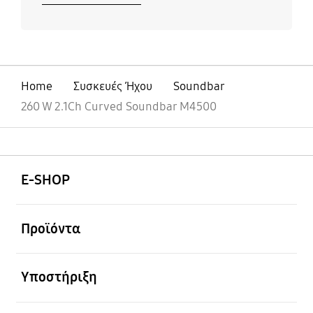
Home
Συσκευές Ήχου
Soundbar
260 W 2.1Ch Curved Soundbar M4500
Ανοίξτε
Footer Navigation
E-SHOP
Ανοίξτε
Προϊόντα
Ανοίξτε
Υποστήριξη
Ανοίξτε