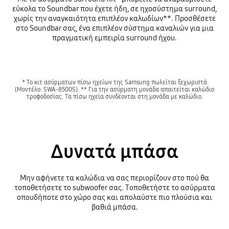
εύκολα το Soundbar που έχετε ήδη, σε ηχοσύστημα surround,
χωρίς την αναγκαιότητα επιπλέον καλωδίων**. Προσθέσετε
στο Soundbar σας, ένα επιπλέον σύστημα καναλιών για μια
πραγματική εμπειρία surround ήχου.
* Το κιτ ασύρματων πίσω ηχείων της Samsung πωλείται ξεχωριστά
(Μοντέλο: SWA-8500S). ** Για την ασύρματη μονάδα απαιτείται καλώδιο
τροφοδοσίας. Τα πίσω ηχεία συνδέονται στη μονάδα με καλώδιο.
Δυνατά μπάσα
Μην αφήνετε τα καλώδια να σας περιορίζουν στο πού θα
τοποθετήσετε το subwoofer σας. Τοποθετήστε το ασύρματα
οπουδήποτε στο χώρο σας και απολαύστε πιο πλούσια και
βαθιά μπάσα.