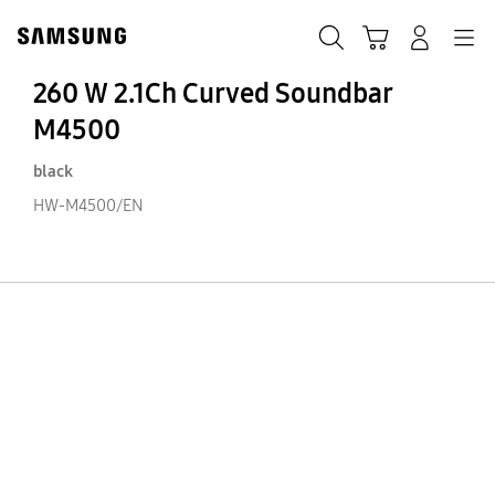
Skip
Skip
to
to
ΑΝΑΖΗΤΗΣΗ
Σύνδεση
Navigation
Καλάθι Αγορών
content
accessibility
help
260 W 2.1Ch Curved Soundbar
M4500
black
HW-M4500/EN
26
W
2.
Cu
So