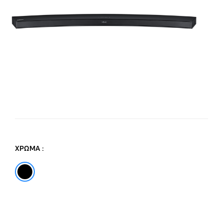
M
ΧΡΩΜΑ :
black