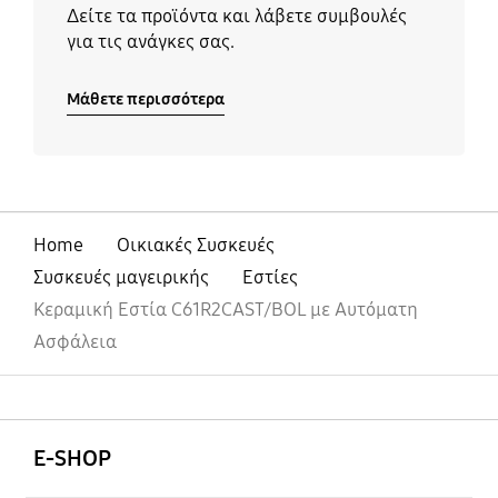
Δείτε τα προϊόντα και λάβετε συμβουλές
για τις ανάγκες σας.
Μάθετε περισσότερα
Home
Οικιακές Συσκευές
Συσκευές μαγειρικής
Εστίες
Κεραμική Εστία C61R2CAST/BOL με Αυτόματη
Ασφάλεια
Ανοίξτε
Footer Navigation
E-SHOP
Ανοίξτε