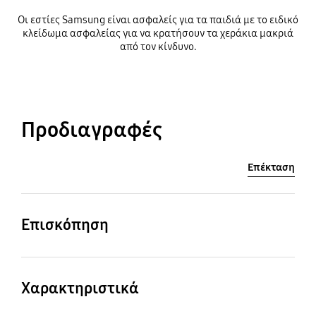
Οι εστίες Samsung είναι ασφαλείς για τα παιδιά με το ειδικό
κλείδωμα ασφαλείας για να κρατήσουν τα χεράκια μακριά
από τον κίνδυνο.
Προδιαγραφές
Επέκταση
Επισκόπηση
Εξωτερικά (ΠxΥxΒ)
Βάρος (Καθαρό)
Χαρακτηριστικά
575 x 55 x 505 mm
8.2 kg