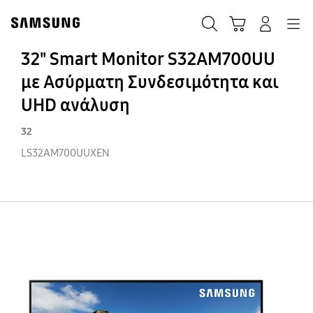
Skip
Skip
to
to
ΑΝΑΖΗΤΗΣΗ
Σύνδεση
Navigation
Καλάθι Αγορών
content
accessibility
help
32" Smart Monitor S32AM700UU
με Ασύρματη Συνδεσιμότητα και
UHD ανάλυση
32
LS32AM700UUXEN
32
Sm
Mo
S