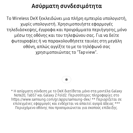
Ασύρματη συνδεσιμότητα
Το Wireless DeX ξεκλειδώνει μια πλήρη εμπειρία υπολογιστή,
χωρίς υπολογιστή. Χρησιμοποιήστε εφαρμογές
τηλεδιάσκεψης, έγγραφα και προγράμματα περιήγησης, μόνο
μέσω της οθόνης και του τηλεφώνου σας. Για να δείτε
φωτογραφίες ή να παρακολουθήσετε ταινίες στη μεγάλη
οθόνη, απλώς αγγίξτε το με το τηλέφωνό σας
χρησιμοποιώντας το "Tap view".
Indicator 1
* Η ασύρματη σύνδεση με το DeX διατίθεται μόνο στα μοντέλα Galaxy
Note20, TabS7 και Galaxy Z Fold2. Περισσότερες πληροφορίες στο
https://www.samsung.com/gr/apps/samsung-dex/ ** Περιορίζεται σε
επιλεγμένες εφαρμογές και ενδέχεται να απαιτεί αγορά άδειας ***
Περιεχόμενο οθόνης που προσομοιώνεται για σκοπούς επίδειξης.