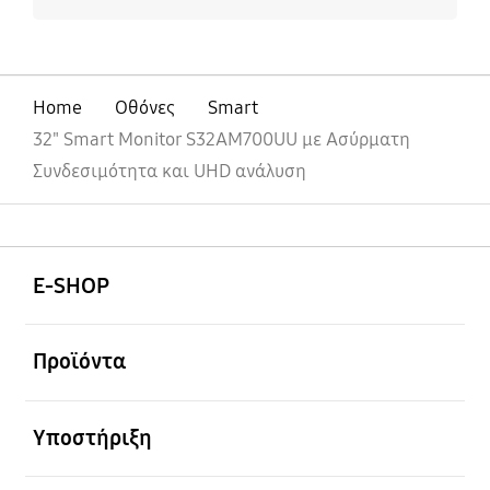
Home
Οθόνες
Smart
32" Smart Monitor S32AM700UU με Ασύρματη
Συνδεσιμότητα και UHD ανάλυση
Ανοίξτε
Footer Navigation
E-SHOP
Ανοίξτε
Προϊόντα
Ανοίξτε
Υποστήριξη
Ανοίξτε