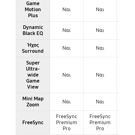
Game
Motion
Ναι
Ναι
Να
Plus
Dynamic
Ναι
Ναι
Να
Black EQ
Ήχος
Ναι
Ναι
Να
Surround
Super
Ultra-
wide
Ναι
Ναι
Να
Game
View
Mini Map
Ναι
Ναι
Να
Zoom
FreeSync
FreeSync
Free
FreeSync
Premium
Premium
Pre
Pro
Pro
Pr