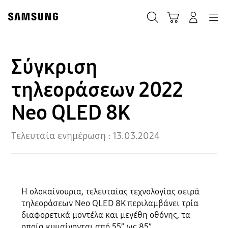
Skip
Skip
to
to
ΑΝΑΖΗΤΗΣΗ
Σύνδεση
Navigation
Καλάθι Αγορών
content
accessibility
help
Σύγκριση
τηλεοράσεων 2022
Neo QLED 8K
Τελευταία ενημέρωση :
13.03.2024
Η ολοκαίνουρια, τελευταίας τεχνολογίας σειρά
τηλεοράσεων Neo QLED 8K περιλαμβάνει τρία
διαφορετικά μοντέλα και μεγέθη οθόνης, τα
οποία κυμαίνονται από 55” ως 85”,