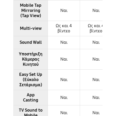
Mobile Tap
Mirroring
Ναι
Ναι
(Tap View)
Ως και 4
Ως και 4
Multi-view
βίντεο
βίντεο
Sound Wall
Ναι
Ναι
Υποστήριξη
Κάμερας
Ναι
Ναι
Κινητού
Easy Set Up
(Εύκολο
Ναι
Ναι
Σετάρισμα)
App
Ναι
Ναι
Casting
TV Sound to
Ναι
Ναι
Mobile