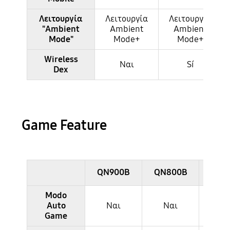
Λειτουργία
Λειτουργία
Λειτουργία
"Ambient
Ambient
Ambient
Mode"
Mode+
Mode+
Wireless
Ναι
Sí
Dex
Game Feature
QN900B
QN800B
QN7
Modo
Auto
Ναι
Ναι
Να
Game