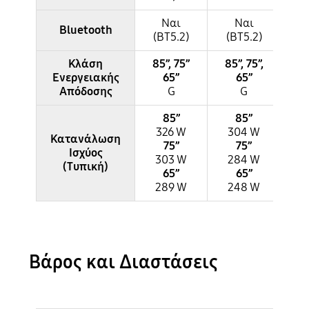
Ναι
Ναι
Bluetooth
(BT5.2)
(BT5.2)
(B
Κλάση
85”, 75”
85”, 75”,
Ενεργειακής
65”
65”
65
Απόδοσης
G
G
85”
85”
326 W
304 W
2
Κατανάλωση
75”
75”
Ισχύος
303 W
284 W
2
(Τυπική)
65”
65”
289 W
248 W
1
Βάρος και Διαστάσεις