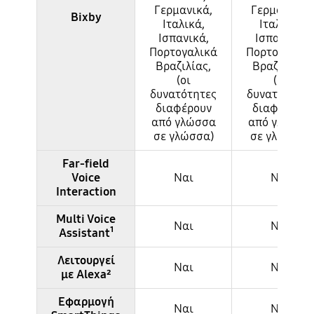
Γερμανικά,
Γερμανικά,
Bixby
Ιταλικά,
Ιταλικά,
Ισπανικά,
Ισπανικά,
Πορτογαλικά
Πορτογαλικ
Βραζιλίας,
Βραζιλίας,
(οι
(οι
δυνατότητες
δυνατότητες
διαφέρουν
διαφέρουν
από γλώσσα
από γλώσσα
σε γλώσσα)
σε γλώσσα)
Far-field
Voice
Ναι
Ναι
Interaction
Multi Voice
Ναι
Ναι
Assistant¹
Λειτουργεί
Ναι
Ναι
με Alexa²
Εφαρμογή
Ναι
Ναι