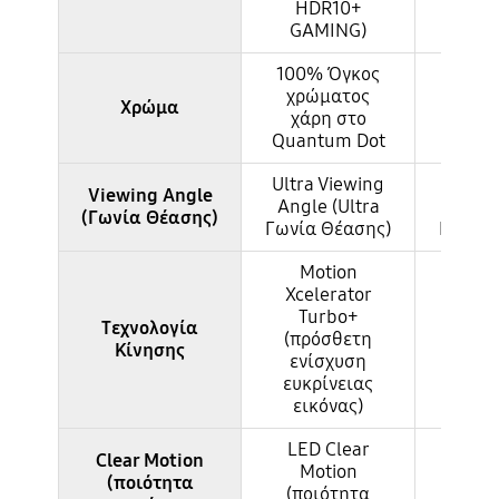
HDR10+
HD
GAMING)
GAM
100% Όγκος
100%
χρώματος
χρώ
Χρώμα
χάρη στο
χάρ
Quantum Dot
Quant
Ultra Viewing
Ultra 
Viewing Angle
Angle (Ultra
Angle
(Γωνία Θέασης)
Γωνία Θέασης)
Γωνία 
Motion
Mo
Xcelerator
Xcel
Turbo+
Tu
Τεχνολογία
(πρόσθετη
(πρό
Κίνησης
ενίσχυση
ενί
ευκρίνειας
ευκρ
εικόνας)
εικ
LED Clear
LED 
Clear Motion
Motion
Mo
(ποιότητα
(ποιότητα
(ποι