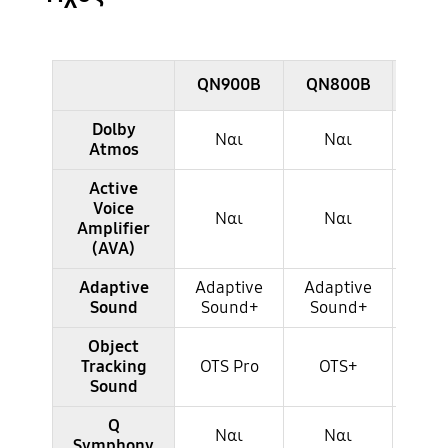
QN900B
QN800B
QN7
Dolby
Ναι
Ναι
Ν
Atmos
Active
Voice
Ναι
Ναι
Ν
Amplifier
(AVA)
Adaptive
Adaptive
Adaptive
Adap
Sound
Sound+
Sound+
Sou
Object
Tracking
OTS Pro
OTS+
OTS 
Sound
Q
Ναι
Ναι
Ν
Symphony