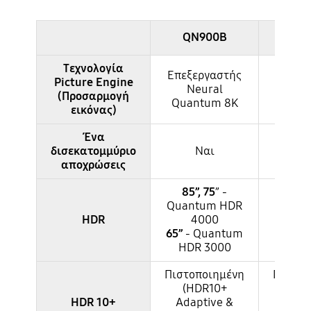
QN900B
QN
Τεχνολογία
Επεξεργαστής
Επεξε
Picture Engine
Neural
Ne
(Προσαρμογή
Quantum 8K
Quan
εικόνας)
Ένα
δισεκατομμύριο
Ναι
Ν
αποχρώσεις
85”, 75
” -
Quantum HDR
Quant
HDR
4000
2
65”
-
Quantum
HDR 3000
Πιστοποιημένη
Πιστοπ
(HDR10+
(HD
HDR 10+
Adaptive &
Adap