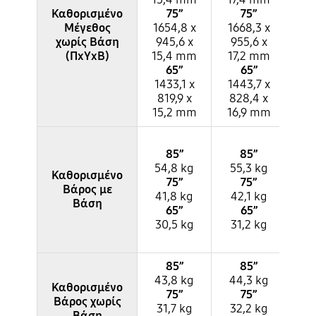
Καθορισμένο
75”
75”
Μέγεθος
1654,8 x
1668,3 x
14
χωρίς Βάση
945,6 x
955,6 x
82
(ΠxΥxΒ)
15,4 mm
17,2 mm
17
65”
65”
1433,1 x
1443,7 x
12
819,9 x
828,4 x
70
15,2 mm
16,9 mm
17
85”
85”
49
54,8 kg
55,3 kg
Καθορισμένο
75”
75”
39
Βάρος με
41,8 kg
42,1 kg
Βάση
65”
65”
27
30,5 kg
31,2 kg
20
85”
85”
43,8 kg
44,3 kg
31
Καθορισμένο
75”
75”
Βάρος χωρίς
31,7 kg
32,2 kg
22
Βάση