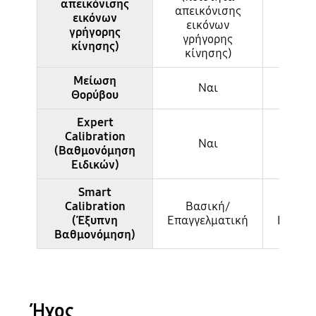
απεικόνισης
απεικόνισης
απεικ
εικόνων
εικόνων
εικ
γρήγορης
γρήγορης
γρή
κίνησης)
κίνησης)
κίν
Μείωση
Ναι
Ν
Θορύβου
Expert
Calibration
Ναι
Μ
(Βαθμονόμηση
Ειδικών)
Smart
Calibration
Βασική/
Βασ
(Έξυπνη
Επαγγελματική
Επαγγε
Βαθμονόμηση)
Ήχος