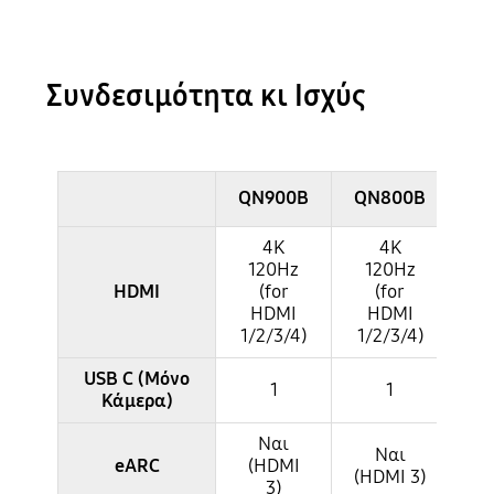
Συνδεσιμότητα κι Ισχύς
QN900B
QN800B
Q
4K
4K
120Hz
120Hz
1
HDMI
(for
(for
HDMI
HDMI
1/2/3/4)
1/2/3/4)
1/
USB C (Μόνο
1
1
Κάμερα)
Ναι
Ναι
eARC
(HDMI
(
(HDMI 3)
3)