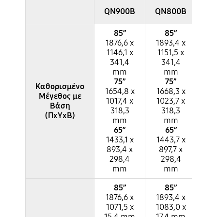
QN900B
QN800B
QN
85”
85”
1876,6 x
1893,4 x
16
1146,1 x
1151,5 x
10
341,4
341,4
3
mm
mm
75”
75”
Καθορισμένο
1654,8 x
1668,3 x
14
Μέγεθος με
1017,4 x
1023,7 x
89
Βάση
318,3
318,3
2
(ΠxΥxΒ)
mm
mm
65”
65”
1433,1 x
1443,7 x
12
893,4 x
897,7 x
77
298,4
298,4
2
mm
mm
85”
85”
1876,6 x
1893,4 x
16
1071,5 x
1083,0 x
95
15,4 mm
17,4 mm
18