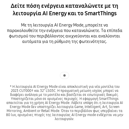
Δείτε πόση ενέργεια καταναλώνετε με τη
λειτουργία AI Energy και το SmartThings
Με τη λειτουργία AI Energy Mode, μπορείτε να
παρακολουθείτε την ενέργεια που καταναλώνετε. Τα επίπεδα
φωτισμού του περιβάλλοντος ανιχνεύονται και αναλύονται
αυτόματα για τη ρύθμιση της φωτεινότητας.
Indicator 1
* Η λειτουργία AI Energy Mode είναι αποκλειστική για νέα μοντέλα του
2023 CU7000↑ και 32" LS03C. Η πραγματική μείωση ισχύος μπορεί να
διαφέρει ανάλογα με το μοντέλο και βασίζεται σε εσωτερικές δοκιμές.
Υποστηρίζεται μόνο σε ορισμένες περιοχές. Η εφαρμογή SmartThings
απαιτείται για τη χρήση AI Energy Mode. Λάβετε υπόψη ότι η λειτουργία AI
Energy Mode δεν υποστηρίζει λειτουργία Game, Intelligent, Art, Screen
Mirroring, Ambient or Retail Mode. Όταν το περιβάλλον φως υπερβαίνει τα
80 lux, ορισμένες πτυχές της λειτουργίας AI Energy mode ενδέχεται να μην
λειτουργούν.