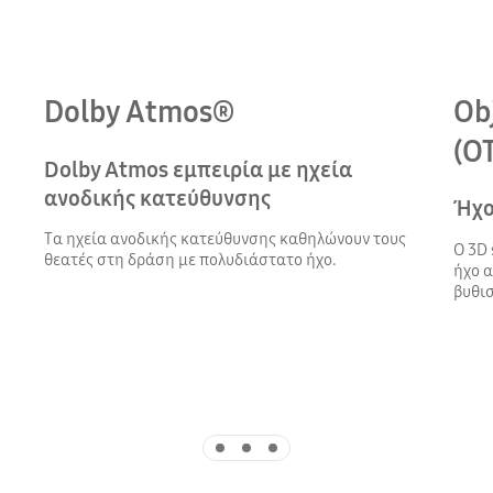
Dolby Atmos®
Ob
(OT
Dolby Atmos εμπειρία με ηχεία
ανοδικής κατεύθυνσης
Ήχο
Τα ηχεία ανοδικής κατεύθυνσης καθηλώνουν τους
Ο 3D 
θεατές στη δράση με πολυδιάστατο ήχο.
ήχο α
βυθισ
Indicator 1
Indicator 2
Indicator 3