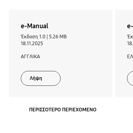
Connect Cable
Μη διαθ.
e-Manual
e
Έκδοση 1.0 |
5.26 MB
Έκ
18.11.2025
18
ΑΓΓΛΙΚΑ
Ε
Λήψη
ΠΕΡΙΣΣΟΤΕΡΟ ΠΕΡΙΕΧΟΜΕΝΟ