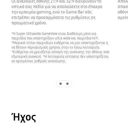
Οι αναλογίες οθόνης 21:9 και 32:9 διευρύνουν το
Απολ
οπτικό σας πεδίο για να απολαύσετε στο έπακρο
σπασ
την εμπειρία gaming, ενώ το Game Bar σάς
οθόνη
επιτρέπει να προσαρμόσετε τις ρυθμίσεις σε
αμελη
πραγματικό χρόνο.
*Η Super Ultrawide GameView είναι διαθέσιμη μόνο για
παιχνίδια που υποστηρίζουν ultra wide και παιχνίδια Η/Υ.
*Μερικοί τίτλοι παιχνιδιών ενδέχεται να μην υποστηρίζονται ή
να θέτουν περιορισμούς χρήσης στην εν λόγω λειτουργία.
*Ενδέχεται να χρειάζεται αλλαγή της ανάλυσης της οθόνης από
εξωτερική συσκευή. *Η λειτουργία εστίασης δεν υποστηρίζεται
σε ορισμένους ρυθμούς ανανέωσης.
Indicator 1
Indicator 2
Ήχος
Playing video