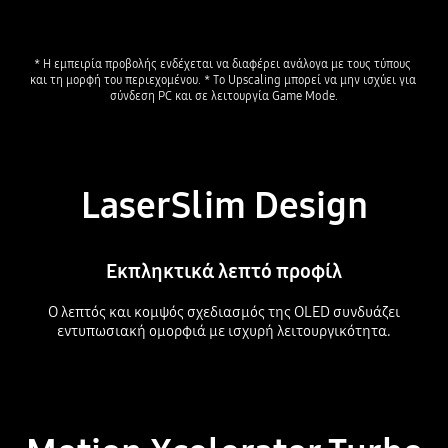
* Η εμπειρία προβολής ενδέχεται να διαφέρει ανάλογα με τους τύπους 
και τη μορφή του περιεχομένου. * Το Upscaling μπορεί να μην ισχύει για 
LaserSlim Design
Εκπληκτικά λεπτό προφίλ
Ο λεπτός και κομψός σχεδιασμός της OLED συνδυάζει
εντυπωσιακή ομορφιά με ισχυρή λειτουργικότητα.
Playing video