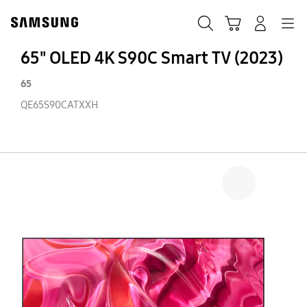
Skip
Skip
to
to
ΑΝΑΖΗΤΗΣΗ
Σύνδεση
Navigation
Καλάθι Αγορών
content
accessibility
help
65" OLED 4K S90C Smart TV (2023)
65
QE65S90CATXXH
65
O
4K
S9
Sm
TV