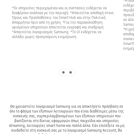
*Η δια
ενδέχε
*Οι υπηρεσίες περιεχομένου και οι συστάσεις ενδέχεται να
περιβά
διαφέρουν ανάλογα με την περιοχή. *Απαιτείται αποδοχή στους
προειδ
Όρους και Προϋποθέσεις του Smart Hub και στην Πολιτική
σε άλλ
Απορρήτου πριν από τη χρήση. *Για την παρακολούθηση
Samsun
ορισμένων υπηρεσιών απαιτείται εγγραφή και συνδρομή.
*Η χρή
*Απαιτείται λογαριασμός Samsung. *Το UI ενδέχεται να
αποδοχ
αλλάξει χωρίς προηγούμενη ενημέρωση.
συσκε
SmartT
ενημέ
Indicator 1
Indicator 2
Θα χρειαστείτε λογαριασμό Samsung για να αποκτήσετε πρόσβαση σε 
όλο το φάσμα των έξυπνων λειτουργιών που είναι διαθέσιμες μέσω της 
συσκευής σας, συμπεριλαμβανομένων των έξυπνων υπηρεσιών που 
βασίζονται στο δίκτυο, εφαρμογών όπως παιχνίδια και υπηρεσίες 
streaming, λειτουργίες smart home και πολλά άλλα. Εάν επιλέξετε να μη 
συνδεθείτε στη συσκευή σας με το λογαριασμό Samsung Account, θα 