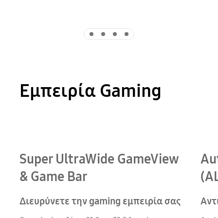
Indicator 1
Indicator 2
Indicator 3
Indicator 4
Εμπειρία Gaming
Super UltraWide GameView
Au
& Game Bar
(A
Διευρύνετε την gaming εμπειρία σας
Αντ