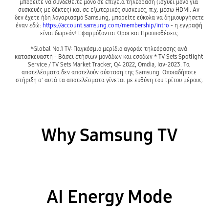
μπορείτε να συνδεθείτε μόνο σε επίγεια τηλεόραση (ισχύει μόνο για 
συσκευές με δέκτες) και σε εξωτερικές συσκευές, π.χ. μέσω HDMI. Αν 
δεν έχετε ήδη λογαριασμό Samsung, μπορείτε εύκολα να δημιουργήσετε 
έναν εδώ: 
https://account.samsung.com/membership/intro
 - η εγγραφή 
*Global No.1 TV: Παγκόσμιο μερίδιο αγοράς τηλεόρασης ανά 
κατασκευαστή - Βάσει ετήσιων μονάδων και εσόδων * TV Sets Spotlight 
Service / TV Sets Market Tracker, Q4 2022, Omdia, Ιαν-2023. Τα 
αποτελέσματα δεν αποτελούν σύσταση της Samsung. Οποιαδήποτε 
στήριξη σ' αυτά τα αποτελέσματα γίνεται με ευθύνη του τρίτου μέρους.
Why Samsung TV
AI Energy Mode