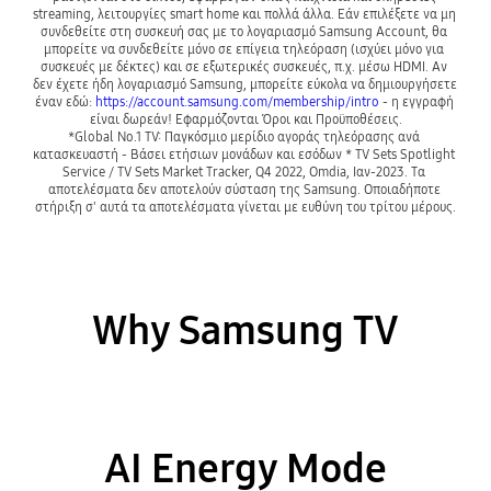
streaming, λειτουργίες smart home και πολλά άλλα. Εάν επιλέξετε να μη 
συνδεθείτε στη συσκευή σας με το λογαριασμό Samsung Account, θα 
μπορείτε να συνδεθείτε μόνο σε επίγεια τηλεόραση (ισχύει μόνο για 
συσκευές με δέκτες) και σε εξωτερικές συσκευές, π.χ. μέσω HDMI. Αν 
δεν έχετε ήδη λογαριασμό Samsung, μπορείτε εύκολα να δημιουργήσετε 
έναν εδώ: 
https://account.samsung.com/membership/intro
 - η εγγραφή 
είναι δωρεάν! Εφαρμόζονται Όροι και Προϋποθέσεις.
*Global No.1 TV: Παγκόσμιο μερίδιο αγοράς τηλεόρασης ανά 
κατασκευαστή - Βάσει ετήσιων μονάδων και εσόδων * TV Sets Spotlight 
Service / TV Sets Market Tracker, Q4 2022, Omdia, Ιαν-2023. Τα 
αποτελέσματα δεν αποτελούν σύσταση της Samsung. Οποιαδήποτε 
Why Samsung TV
AI Energy Mode