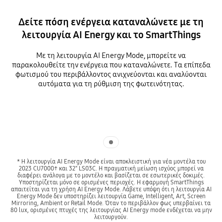
Δείτε πόση ενέργεια καταναλώνετε με τη
λειτουργία AI Energy και το SmartThings
Με τη λειτουργία AI Energy Mode, μπορείτε να
παρακολουθείτε την ενέργεια που καταναλώνετε. Τα επίπεδα
φωτισμού του περιβάλλοντος ανιχνεύονται και αναλύονται
αυτόματα για τη ρύθμιση της φωτεινότητας.
Indicator 1
* Η λειτουργία AI Energy Mode είναι αποκλειστική για νέα μοντέλα του
2023 CU7000↑ και 32" LS03C. Η πραγματική μείωση ισχύος μπορεί να
διαφέρει ανάλογα με το μοντέλο και βασίζεται σε εσωτερικές δοκιμές.
Υποστηρίζεται μόνο σε ορισμένες περιοχές. Η εφαρμογή SmartThings
απαιτείται για τη χρήση AI Energy Mode. Λάβετε υπόψη ότι η λειτουργία AI
Energy Mode δεν υποστηρίζει λειτουργία Game, Intelligent, Art, Screen
Mirroring, Ambient or Retail Mode. Όταν το περιβάλλον φως υπερβαίνει τα
80 lux, ορισμένες πτυχές της λειτουργίας AI Energy mode ενδέχεται να μην
λειτουργούν.