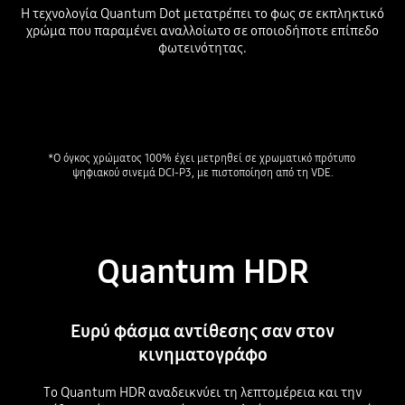
Η τεχνολογία Quantum Dot μετατρέπει το φως σε εκπληκτικό
χρώμα που παραμένει αναλλοίωτο σε οποιοδήποτε επίπεδο
φωτεινότητας.
Playing video
*Ο όγκος χρώματος 100% έχει μετρηθεί σε χρωματικό πρότυπο 
ψηφιακού σινεμά DCI-P3, με πιστοποίηση από τη VDE.
Quantum HDR
Ευρύ φάσμα αντίθεσης σαν στον
κινηματογράφο
Το Quantum HDR αναδεικνύει τη λεπτομέρεια και την