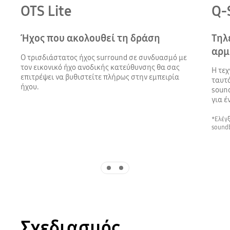
OTS Lite
Q-
Ήχος που ακολουθεί τη δράση
Τηλ
αρμ
Ο τρισδιάστατος ήχος surround σε συνδυασμό με
τον εικονικό ήχο ανοδικής κατεύθυνσης θα σας
Η τεχ
επιτρέψει να βυθιστείτε πλήρως στην εμπειρία
ταυτό
ήχου.
sound
για έ
*Ελέγ
soundb
Indicator 1
Indicator 2
Σχεδιασμός