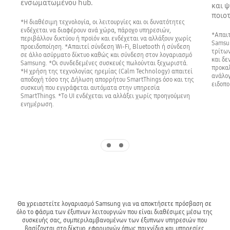
ενσωματωμένου hub.
και ψ
ποιοτ
*Η διαθέσιμη τεχνολογία, οι λειτουργίες και οι δυνατότητες
ενδέχεται να διαφέρουν ανά χώρα, πάροχο υπηρεσιών,
*Απαιτ
περιβάλλον δικτύου ή προϊόν και ενδέχεται να αλλάξουν χωρίς
Samsun
προειδοποίηση. *Απαιτεί σύνδεση Wi-Fi, Bluetooth ή σύνδεση
τρίτων
σε άλλο ασύρματο δίκτυο καθώς και σύνδεση στον λογαριασμό
και δε
Samsung. *Οι συνδεδεμένες συσκευές πωλούνται ξεχωριστά.
προκαλ
*Η χρήση της τεχνολογίας ηρεμίας (Calm Technology) απαιτεί
ανάλογ
αποδοχή τόσο της Δήλωση απορρήτου SmartThings όσο και της
ειδοπο
συσκευή που εγγράφεται αυτόματα στην υπηρεσία
SmartThings. *Το UI ενδέχεται να αλλάξει χωρίς προηγούμενη
ενημέρωση.
Indicator 1
Indicator 2
Θα χρειαστείτε λογαριασμό Samsung για να αποκτήσετε πρόσβαση σε 
όλο το φάσμα των έξυπνων λειτουργιών που είναι διαθέσιμες μέσω της 
συσκευής σας, συμπεριλαμβανομένων των έξυπνων υπηρεσιών που 
βασίζονται στο δίκτυο, εφαρμογών όπως παιχνίδια και υπηρεσίες 