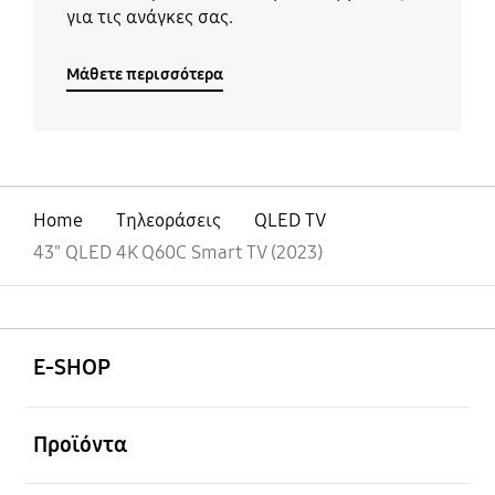
για τις ανάγκες σας.
Μάθετε περισσότερα
Home
Τηλεοράσεις
QLED TV
43" QLED 4K Q60C Smart TV (2023)
Ανοίξτε
Footer Navigation
E-SHOP
Ανοίξτε
Προϊόντα
Ανοίξτε