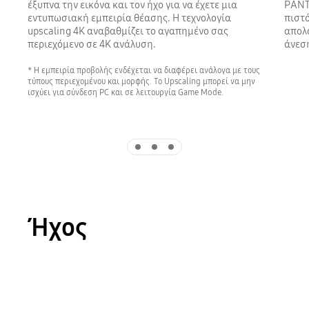
έξυπνα την εικόνα και τον ήχο για να έχετε μια
PANTO
εντυπωσιακή εμπειρία θέασης. H τεχνολογία
πιστ
upscaling 4K αναβαθμίζει το αγαπημένο σας
απολα
περιεχόμενο σε 4Κ ανάλυση.
άνεσ
* Η εμπειρία προβολής ενδέχεται να διαφέρει ανάλογα με τους
τύπους περιεχομένου και μορφής. Το Upscaling μπορεί να μην
ισχύει για σύνδεση PC και σε λειτουργία Game Mode.
Indicator 1
Indicator 2
Indicator 3
Ήχος
Playing video