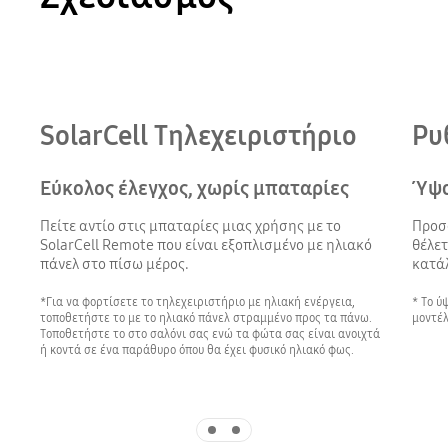
SolarCell Τηλεχειριστήριο
Ρυ
Εύκολος έλεγχος, χωρίς μπαταρίες
Ύψο
Πείτε αντίο στις μπαταρίες μιας χρήσης με το
Προσ
SolarCell Remote που είναι εξοπλισμένο με ηλιακό
θέλετ
πάνελ στο πίσω μέρος.
κατάλ
*Για να φορτίσετε το τηλεχειριστήριο με ηλιακή ενέργεια,
* Το ύ
τοποθετήστε το με το ηλιακό πάνελ στραμμένο προς τα πάνω.
μοντέλ
Τοποθετήστε το στο σαλόνι σας ενώ τα φώτα σας είναι ανοιχτά
ή κοντά σε ένα παράθυρο όπου θα έχει φυσικό ηλιακό φως.
Indicator 1
Indicator 2