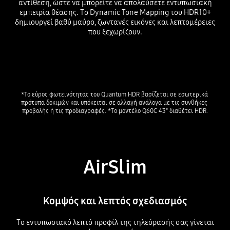
αντίθεση, ώστε να μπορείτε να απολαύσετε εντυπωσιακή
εμπειρία θέασης. Το Dynamic Tone Mapping του HDR10+
δημιουργεί βαθύ μαύρο, ζωντανές εικόνες και λεπτομέρειες
που ξεχωρίζουν.
Playing video
*Το εύρος φωτεινότητας του Quantum HDR βασίζεται σε εσωτερικά 
πρότυπα δοκιμών και υπόκειται σε αλλαγή ανάλογα με τις συνθήκες 
προβολής ή τις προδιαγραφές. *Το μοντέλο Q60C 43" διαθέτει HDR.
AirSlim
Κομψός και λεπτός σχεδιασμός
Το εντυπωσιακό λεπτό προφίλ της τηλεόρασής σας γίνεται