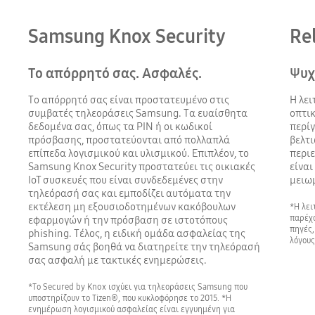
Samsung Knox Security
Re
Το απόρρητό σας. Ασφαλές.
Ψυχ
Το απόρρητό σας είναι προστατευμένο στις
Η λει
συμβατές τηλεοράσεις Samsung. Τα ευαίσθητα
οπτικ
δεδομένα σας, όπως τα PIN ή οι κωδικοί
περίγ
πρόσβασης, προστατεύονται από πολλαπλά
βελτι
επίπεδα λογισμικού και υλισμικού. Επιπλέον, το
περιε
Samsung Knox Security προστατεύει τις οικιακές
είναι
IoT συσκευές που είναι συνδεδεμένες στην
μειω
τηλεόρασή σας και εμποδίζει αυτόματα την
εκτέλεση μη εξουσιοδοτημένων κακόβουλων
*Η λει
παρέχο
εφαρμογών ή την πρόσβαση σε ιστοτόπους
πηγές,
phishing. Τέλος, η ειδική ομάδα ασφαλείας της
λόγους
Samsung σάς βοηθά να διατηρείτε την τηλεόρασή
σας ασφαλή με τακτικές ενημερώσεις.
*Το Secured by Knox ισχύει για τηλεοράσεις Samsung που
υποστηρίζουν το Tizen®, που κυκλοφόρησε το 2015. *Η
ενημέρωση λογισμικού ασφαλείας είναι εγγυημένη για