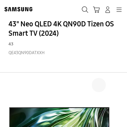
Skip
Skip
to
to
ΑΝΑΖΗΤΗΣΗ
Σύνδεση
Navigation
Καλάθι Αγορών
content
accessibility
help
43" Neo QLED 4K QN90D Tizen OS
Smart TV (2024)
43
QE43QN90DATXXH
43
N
Q
4K
Q