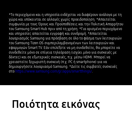
*Το περιεχόμενο και η υπηρεσία ενδέχεται να διαφέρουν ανάλογα με τη 
χώρα και υπόκεινται σε αλλαγές χωρίς προειδοποίηση. *Απαιτείται 
συμφωνία με τους Όρους και Προϋποθέσεις και την Πολιτική Απορρήτου 
του Samsung Smart Hub πριν από τη χρήση. *Για ορισμένο περιεχόμενο 
και υπηρεσίες απαιτείται εγγραφή και συνδρομή. *Απαιτείται 
λογαριασμός Samsung για πρόσβαση σε όλο το φάσμα των λειτουργιών 
του Samsung Tizen OS συμπεριλαμβανομένων των λειτουργιών και 
εφαρμογών Smart TV. Εάν επιλέξετε να μη συνδεθείτε, θα μπορείτε να 
συνδεθείτε μόνο σε επίγεια τηλεόραση (ισχύει μόνο για συσκευές με 
δέκτες) και σε εξωτερικές συσκευές, π.χ. μέσω HDMI. Μπορεί να 
χρειαστείτε ξεχωριστή συσκευή (π.χ. PC ή smartphone) για να 
δημιουργήσετε λογαριασμό Samsung. *Δείτε τις συμβατές συσκευές 
στο 
https://www.samsung.com/gr/apps/smartthings/
.
Ποιότητα εικόνας
Playing video