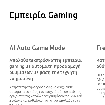
Εμπειρία Gaming
Playing video
AI Auto Game Mode
Fr
Απολαύστε απρόσκοπτη εμπειρία
Κατ
gaming με αυτόματη προσαρμογή
οθό
ρυθμίσεων με βάση την τεχνητή
Οι τη
νοημοσύνη
AMD 
το σπ
Αφήστε την τηλεόρασή σας να ανιχνεύσει
συγχ
αυτόματα το είδος του παιχνιδιού που παίζετε,
με τ
ορίζοντας τις κατάλληλες ρυθμίσεις παιχνιδιού.
ομαλ
Ξεχάστε τις ρυθμίσεις και απλά απολαύστε το