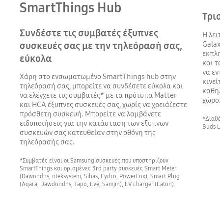
SmartThings Hub
Τρι
Συνδέστε τις συμβατές έξυπνες
H λει
Galax
συσκευές σας με την τηλεόρασή σας,
εκπλη
εύκολα
και τ
να εν
Χάρη στο ενσωματωμένο SmartThings hub στην
κινεί
τηλεόρασή σας, μπορείτε να συνδέσετε εύκολα και
καθη
να ελέγχετε τις συμβατές* με τα πρότυπα Matter
χώρο
και HCA έξυπνες συσκευές σας, χωρίς να χρειάζεστε
πρόσθετη συσκευή. Μπορείτε να λαμβάνετε
*Διαθέ
ειδοποιήσεις για την κατάσταση των εξυπνων
Buds L
συσκευών σας κατευθείαν στην οθόνη της
τηλεόρασής σας.
*Συμβατές είναι οι Samsung συσκευές που υποστηρίζουν
SmartThings και ορισμένες 3rd party συσκευές Smart Meter
(Dawondns, nteksystem, Sihas, Eydro, PowerFox), Smart Plug
(Aqara, Dawdondns, Tapo, Eve, Samjin), EV charger (Eaton).