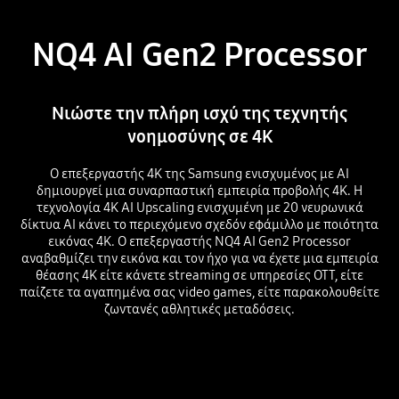
NQ4 AI Gen2 Processor
Νιώστε την πλήρη ισχύ της τεχνητής
νοημοσύνης σε 4K
Ο επεξεργαστής 4K της Samsung ενισχυμένος με AI
δημιουργεί μια συναρπαστική εμπειρία προβολής 4K. Η
τεχνολογία 4K AI Upscaling ενισχυμένη με 20 νευρωνικά
δίκτυα AI κάνει το περιεχόμενο σχεδόν εφάμιλλο με ποιότητα
εικόνας 4K. Ο επεξεργαστής NQ4 AI Gen2 Processor
αναβαθμίζει την εικόνα και τον ήχο για να έχετε μια εμπειρία
θέασης 4K είτε κάνετε streaming σε υπηρεσίες OTT, είτε
παίζετε τα αγαπημένα σας video games, είτε παρακολουθείτε
ζωντανές αθλητικές μεταδόσεις.
Playing video