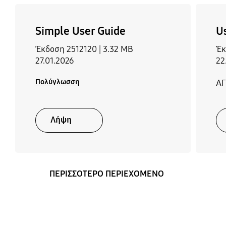
Ναι
Simple User Guide
U
Υποστήριξη Webcam
Zigbee / Thread Module
Έκδοση 2512120 |
3.32 MB
Έκ
Ναι
Built-In
27.01.2026
22
Πολύγλωσση
ΑΓ
Καλώδιο τροφοδοσίας
Ναι
Λήψη
ΠΕΡΙΣΣΟΤΕΡΟ ΠΕΡΙΕΧΟΜΕΝΟ