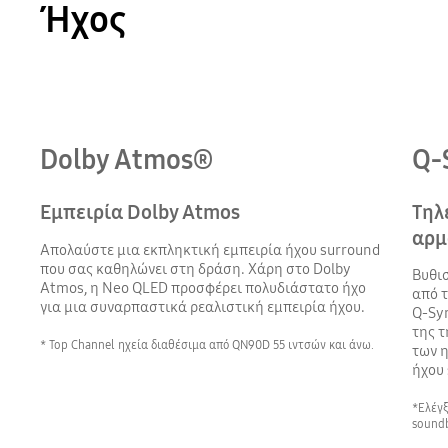
Ήχος
Playing video
Dolby Atmos®
Q-
Εμπειρία Dolby Atmos
Τηλ
αρμ
Απολαύστε μια εκπληκτική εμπειρία ήχου surround
που σας καθηλώνει στη δράση. Χάρη στο Dolby
Βυθισ
Atmos, η Neo QLED προσφέρει πολυδιάστατο ήχο
από τ
για μια συναρπαστικά ρεαλιστική εμπειρία ήχου.
Q-Sy
της τ
* Top Channel ηχεία διαθέσιμα από QN90D 55 ιντσών και άνω.
των η
ήχου 
*Ελέγ
soundb