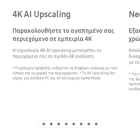
4K AI Upscaling
Ne
Παρακολουθήστε το αγαπημένο σας
Εξα
περιεχόμενο σε εμπειρία 4K
χρώ
Η τεχνολογία 4K ΑΙ upscaling μετατρέπει το
Απολ
περιεχόμενό σας σε σχεδόν 4Κ ανάλυση.
δυνα
με τ
* Η εμπειρία προβολής ενδέχεται να διαφέρει ανάλογα με τους
τύπους και τη μορφή του περιεχομένου. * Το 4K Upscaling δεν
* Για 
ισχύει για σύνδεση PC και σε λειτουργία Game Mode.
της φω
πρότυπ
συνθήκ
Indicator 1
Indicator 2
Indicator 3
Indicator 4
Indicator 5
Indicator 6
Indicator 7
Indicator 8