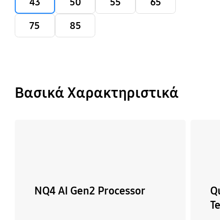
43
50
55
65
75
85
Βασικά Χαρακτηριστικά
NQ4 AI Gen2 Processor
Q
T