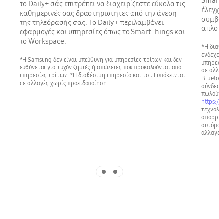
Smart
το Daily+ σάς επιτρέπει να διαχειρίζεστε εύκολα τις
έλεγχ
καθημερινές σας δραστηριότητες από την άνεση
συμβ
της τηλεόρασής σας. Το Daily+ περιλαμβάνει
απλο
εφαρμογές και υπηρεσίες όπως το SmartThings και
το Workspace.
*Η δια
ενδέχε
*Η Samsung δεν είναι υπεύθυνη για υπηρεσίες τρίτων και δεν
υπηρεσ
ευθύνεται για τυχόν ζημιές ή απώλειες που προκαλούνται από
σε αλλ
υπηρεσίες τρίτων. *Η διαθέσιμη υπηρεσία και το UI υπόκεινται
Blueto
σε αλλαγές χωρίς προειδοποίηση.
σύνδεσ
πωλούν
https:
τεχνολ
απορρή
αυτόμα
αλλαγέ
Indicator 1
Indicator 2