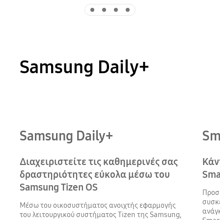
Indicator 1
Indicator 2
Indicator 3
Indicator 4
Samsung Daily+
Samsung Daily+
Sm
Διαχειριστείτε τις καθημερινές σας
Κάν
δραστηριότητες εύκολα μέσω του
Sma
Samsung Tizen OS
Προσα
συσκε
Μέσω του οικοσυστήματος ανοιχτής εφαρμογής
ανάγ
του λειτουργικού συστήματος Tizen της Samsung,