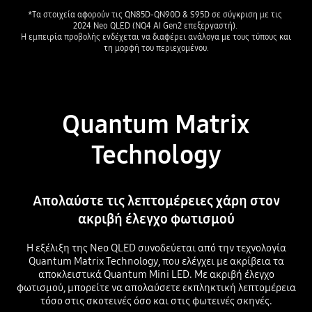
*Τα στοιχεία αφορούν τις QN85D-QN90D & S95D σε σύγκριση με τις 
2024 Neo QLED (NQ4 AI Gen2 επεξεργαστή). 

Η εμπειρία προβολής ενδέχεται να διαφέρει ανάλογα με τους τύπους και 
τη μορφή του περιεχομένου.
Quantum Matrix
Technology
Απολαύστε τις λεπτομέρειες χάρη στον
ακριβή έλεγχο φωτισμού
Η εξέλιξη της Neo QLED συνοδεύεται από την τεχνολογία
Quantum Matrix Technology, που ελέγχει με ακρίβεια τα
αποκλειστικά Quantum Mini LED. Με ακριβή έλεγχο
φωτισμού, μπορείτε να απολαύσετε εκπληκτική λεπτομέρεια
τόσο στις σκοτεινές όσο και στις φωτεινές σκηνές.
Playing video