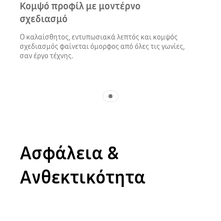
Κομψό προφίλ με μοντέρνο
σχεδιασμό
Ο καλαίσθητος, εντυπωσιακά λεπτός και κομψός
σχεδιασμός φαίνεται όμορφος από όλες τις γωνίες,
σαν έργο τέχνης.
Indicator 1
Ασφάλεια &
Ανθεκτικότητα