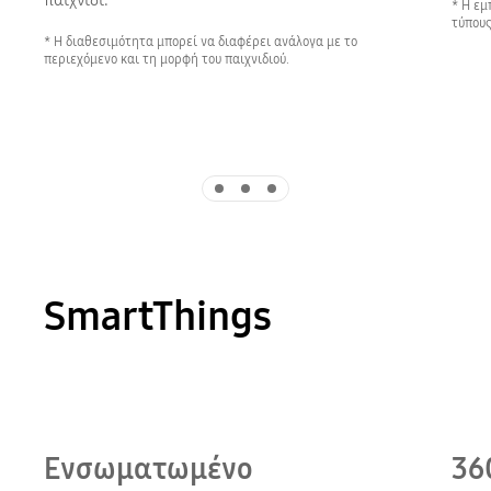
παιχνίδι.
* Η εμ
τύπους
* Η διαθεσιμότητα μπορεί να διαφέρει ανάλογα με το
περιεχόμενο και τη μορφή του παιχνιδιού.
Indicator 1
Indicator 2
Indicator 3
SmartThings
Playing video
Ενσωματωμένο
36