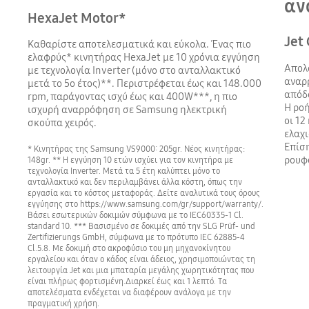
αν
HexaJet Motor*
Jet
Καθαρίστε αποτελεσματικά και εύκολα. Ένας πιο
ελαφρύς* κινητήρας HexaJet με 10 χρόνια εγγύηση
Απολ
με τεχνολογία Inverter (μόνο στο ανταλλακτικό
αναρ
μετά το 5ο έτος)**. Περιστρέφεται έως και 148.000
απόδ
rpm, παράγοντας ισχύ έως και 400W***, η πιο
Η ροή
ισχυρή αναρρόφηση σε Samsung ηλεκτρική
οι 12
σκούπα χειρός.
ελαχ
Επίση
* Κινητήρας της Samsung VS9000: 205gr. Νέος κινητήρας:
ρουφ
148gr. ** Η εγγύηση 10 ετών ισχύει για τον κινητήρα με
τεχνολογία Inverter. Μετά τα 5 έτη καλύπτει μόνο το
ανταλλακτικό και δεν περιλαμβάνει άλλα κόστη, όπως την
εργασία και το κόστος μεταφοράς. Δείτε αναλυτικά τους όρους
εγγύησης στο https://www.samsung.com/gr/support/warranty/.
Βάσει εσωτερικών δοκιμών σύμφωνα με το IEC60335-1 Cl.
standard 10. *** Βασισμένο σε δοκιμές από την SLG Prüf- und
Zertifizierungs GmbH, σύμφωνα με το πρότυπο IEC 62885-4
Cl.5.8. Με δοκιμή στο ακροφύσιο του μη μηχανοκίνητου
εργαλείου και όταν ο κάδος είναι άδειος, χρησιμοποιώντας τη
λειτουργία Jet και μια μπαταρία μεγάλης χωρητικότητας που
είναι πλήρως φορτισμένη.Διαρκεί έως και 1 λεπτό. Τα
αποτελέσματα ενδέχεται να διαφέρουν ανάλογα με την
πραγματική χρήση.