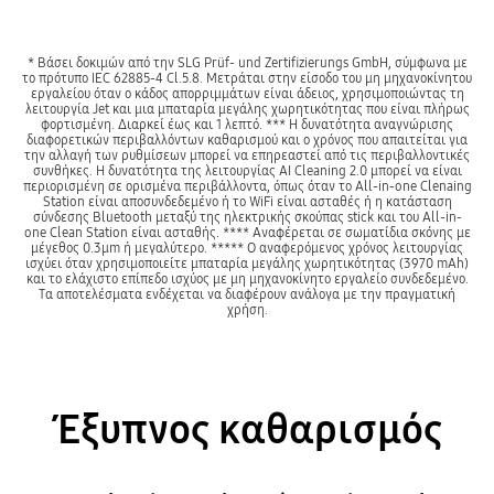
* Βάσει δοκιμών από την SLG Prüf- und Zertifizierungs GmbH, σύμφωνα με
το πρότυπο IEC 62885-4 Cl.5.8. Μετράται στην είσοδο του μη μηχανοκίνητου
εργαλείου όταν ο κάδος απορριμμάτων είναι άδειος, χρησιμοποιώντας τη
λειτουργία Jet και μια μπαταρία μεγάλης χωρητικότητας που είναι πλήρως
φορτισμένη. Διαρκεί έως και 1 λεπτό. *** Η δυνατότητα αναγνώρισης
διαφορετικών περιβαλλόντων καθαρισμού και ο χρόνος που απαιτείται για
την αλλαγή των ρυθμίσεων μπορεί να επηρεαστεί από τις περιβαλλοντικές
συνθήκες. Η δυνατότητα της λειτουργίας AI Cleaning 2.0 μπορεί να είναι
περιορισμένη σε ορισμένα περιβάλλοντα, όπως όταν το All-in-one Clenaing
Station είναι αποσυνδεδεμένο ή το WiFi είναι ασταθές ή η κατάσταση
σύνδεσης Bluetooth μεταξύ της ηλεκτρικής σκούπας stick και του All-in-
one Clean Station είναι ασταθής. **** Αναφέρεται σε σωματίδια σκόνης με
μέγεθος 0.3μm ή μεγαλύτερο. ***** Ο αναφερόμενος χρόνος λειτουργίας
ισχύει όταν χρησιμοποιείτε μπαταρία μεγάλης χωρητικότητας (3970 mAh)
και το ελάχιστο επίπεδο ισχύος με μη μηχανοκίνητο εργαλείο συνδεδεμένο.
Τα αποτελέσματα ενδέχεται να διαφέρουν ανάλογα με την πραγματική
χρήση.
Έξυπνος καθαρισμός