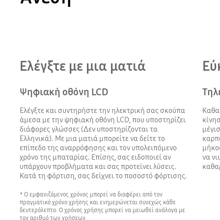
Ελέγξτε με μια ματιά
Εύ
Ψηφιακή οθόνη LCD
Τηλ
Ελέγξτε και συντηρήστε την ηλεκτρική σας σκούπα
Καθαρ
άμεσα με την ψηφιακή οθόνη LCD, που υποστηρίζει
κίνησ
διάφορες γλώσσες (Δεν υποστηρίζονται τα
μέγισ
Ελληνικά). Με μια ματιά μπορείτε να δείτε το
καρπ
επίπεδο της αναρρόφησης και τον υπολειπόμενο
μήκος
χρόνο της μπαταρίας. Επίσης, σας ειδοποιεί αν
να νι
υπάρχουν προβλήματα και σας προτείνει λύσεις.
καθαρ
Κατά τη φόρτιση, σας δείχνει το ποσοστό φόρτισης.
* Ο εμφανιζόμενος χρόνος μπορεί να διαφέρει από τον
πραγματικό χρόνο χρήσης και ενημερώνεται συνεχώς κάθε
δευτερόλεπτο. Ο χρόνος χρήσης μπορεί να μειωθεί ανάλογα με
τον αριθμό των χρήσεων.