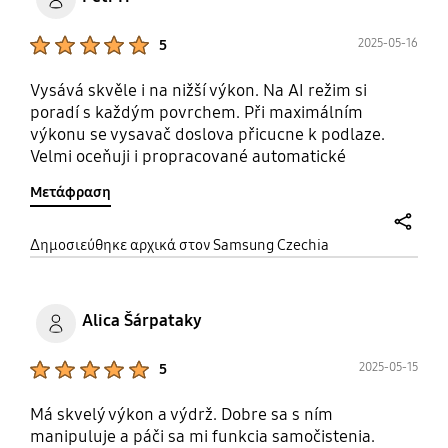
Product Ratings :
2025-05-16
5
Vysává skvěle i na nižší výkon. Na AI režim si
poradí s každým povrchem. Při maximálním
výkonu se vysavač doslova přicucne k podlaze.
Velmi oceňuji i propracované automatické
vyprazdňování do vysýpací stanice. Komunikace
Μετάφραση
přes SmartThings aplikaci je vynikající.
share
Δημοσιεύθηκε αρχικά στον Samsung Czechia
Alica Šárpataky
Product Ratings :
2025-05-15
5
Má skvelý výkon a výdrž. Dobre sa s ním
manipuluje a páči sa mi funkcia samočistenia.