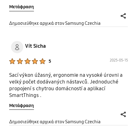
Μετάφραση
share
Δημοσιεύθηκε αρχικά στον Samsung Czechia
Vít Sicha
Product Ratings :
2025-05-15
5
Sací výkon úžasný, ergonomie na vysoké úrovni a
velký počet dodávaných nástavců. Jednoduché
propojení s chytrou domácností a aplikací
SmartThings .
Μετάφραση
share
Δημοσιεύθηκε αρχικά στον Samsung Czechia