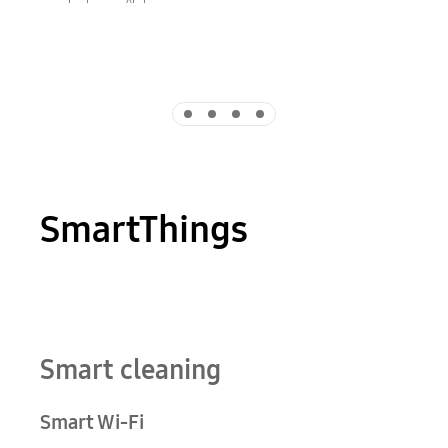
Indicator 1
Indicator 2
Indicator 3
Indicator 4
SmartThings
Playing video
Smart cleaning
Smart Wi-Fi