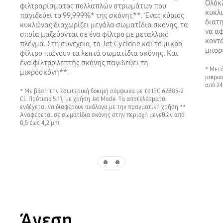
Ολόκλ
φιλτραρίσματος πολλαπλών στρωμάτων που
κυκλω
παγιδεύει το 99,999%* της σκόνης**. Ένας κύριος
διατη
κυκλώνας διαχωρίζει μεγάλα σωματίδια σκόνης, τα
να αφ
οποία μαζεύονται σε ένα φίλτρο με μεταλλικό
κοντά
πλέγμα. Στη συνέχεια, το Jet Cyclone και το μικρο
μπορέ
φίλτρο πιάνουν τα λεπτά σωματίδια σκόνης. Και
ένα φίλτρο λεπτής σκόνης παγιδεύει τη
* Μετά
μικροσκόνη**.
μικροσ
από 24
* Με βάση την εσωτερική δοκιμή σύμφωνα με το IEC 62885-2
Cl. Πρότυπο 5.11, με χρήση Jet Mode. Τα αποτελέσματα
ενδέχεται να διαφέρουν ανάλογα με την πραγματική χρήση.**
Αναφέρεται σε σωματίδια σκόνης στην περιοχή μεγεθών από
0,5 έως 4,2 μm.
Indicator 1
Indicator 2
Άνεση