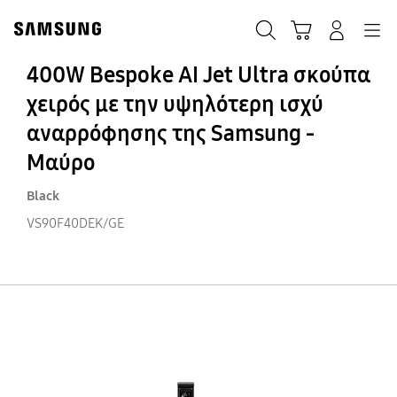
Skip
Skip
to
to
ΑΝΑΖΗΤΗΣΗ
Σύνδεση
Navigation
Καλάθι Αγορών
content
accessibility
help
400W Bespoke ΑΙ Jet Ultra σκούπα
χειρός με την υψηλότερη ισχύ
αναρρόφησης της Samsung -
Μαύρο
Black
VS90F40DEK/GE
4
Be
ΑΙ