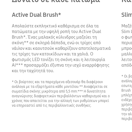
Active Dual Brush*
Sli
Απολαύστε εκπληκτικό καθάρισμα σε όλα τα
Μαζέ
πατώματα με την υψηλή ροπή του Active Dual
Slim 
Brush*. Ένας μαλακός κύλινδρος μαζεύει τη
ο φωτ
σκόνη** σε σκληρά δάπεδα, ενώ οι τρίχες από
περιο
νάιλον και καουτσούκ καθαρίζουν αποτελεσματικά
μπροσ
τις τρίχες των κατοικίδιων και τα χαλιά. Ο
μαλλι
φωτισμός LED τονίζει τη σκόνη και η λειτουργία
λειτο
AI*** προσαρμόζει έξυπνα την ισχύ αναρρόφησης
απόδ
και την ταχύτητά του.
* Οι β
ανάλογ
* Οι βούρτσες και τα παρεχόμενα αξεσουάρ θα διαφέρουν
εσωτερ
ανάλογα με τα εξαρτήματα κάθε μοντέλου.** Αναφέρεται σε
Brush 
σωματίδια σκόνης μικρότερα από 5,5 mm.*** Η δυνατότητα
μπλέχτ
αναγνώρισης διαφορετικών περιβαλλόντων καθαρισμού και ο
ενδέχε
χρόνος που απαιτείται για την αλλαγή των ρυθμίσεων μπορεί
χρήσης
να επηρεαστεί από τις περιβαλλοντικές συνθήκες.
περιβα
την αλ
περιβα