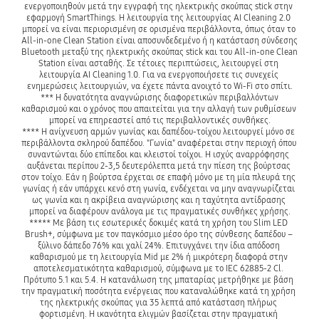
ενεργοποιηθούν μετά την εγγραφή της ηλεκτρικής σκούπας stick στην 
εφαρμογή SmartThings. Η λειτουργία της λειτουργίας AI Cleaning 2.0 
μπορεί να είναι περιορισμένη σε ορισμένα περιβάλλοντα, όπως όταν το 
All-in-one Clean Station είναι αποσυνδεδεμένο ή η κατάσταση σύνδεσης 
Bluetooth μεταξύ της ηλεκτρικής σκούπας stick και του All-in-one Clean 
Station είναι ασταθής. Σε τέτοιες περιπτώσεις, λειτουργεί στη 
λειτουργία AI Cleaning 1.0. Για να ενεργοποιήσετε τις συνεχείς 
ενημερώσεις λειτουργιών, να έχετε πάντα ανοιχτό το Wi-Fi στο σπίτι.

 *** Η δυνατότητα αναγνώρισης διαφορετικών περιβαλλόντων 
καθαρισμού και ο χρόνος που απαιτείται για την αλλαγή των ρυθμίσεων 
μπορεί να επηρεαστεί από τις περιβαλλοντικές συνθήκες.

**** Η ανίχνευση αρμών γωνίας και δαπέδου-τοίχου λειτουργεί μόνο σε 
περιβάλλοντα σκληρού δαπέδου. "Γωνία" αναφέρεται στην περιοχή όπου 
συναντώνται δύο επίπεδοι και κλειστοί τοίχοι. Η ισχύς αναρρόφησης 
αυξάνεται περίπου 2-3,5 δευτερόλεπτα μετά την πίεση της βούρτσας 
στον τοίχο. Εάν η βούρτσα έρχεται σε επαφή μόνο με τη μία πλευρά της 
γωνίας ή εάν υπάρχει κενό στη γωνία, ενδέχεται να μην αναγνωρίζεται 
ως γωνία και η ακρίβεια αναγνώρισης και η ταχύτητα αντίδρασης 
μπορεί να διαφέρουν ανάλογα με τις πραγματικές συνθήκες χρήσης.

***** Με βάση τις εσωτερικές δοκιμές κατά τη χρήση του Slim LED 
Brush+, σύμφωνα με τον παγκόσμιο μέσο όρο της σύνθεσης δαπέδου – 
ξύλινο δάπεδο 76% και χαλί 24%. Επιτυγχάνει την ίδια απόδοση 
καθαρισμού με τη λειτουργία Mid με 2% ή μικρότερη διαφορά στην 
αποτελεσματικότητα καθαρισμού, σύμφωνα με το IEC 62885-2 Cl. 
Πρότυπο 5.1 και 5.4. Η κατανάλωση της μπαταρίας μετρήθηκε με βάση 
την πραγματική ποσότητα ενέργειας που καταναλώθηκε κατά τη χρήση 
της ηλεκτρικής σκούπας για 35 λεπτά από κατάσταση πλήρως 
φορτισμένη. Η ικανότητα ελιγμών βασίζεται στην πραγματική 