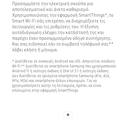
Προσαρμόστε την ηλεκτρική σκούπα για
αποτελεσματικό και άνετο καθαρισμό.
Χρησιμοποιώντας την εφαρμογή SmartThings*, το
Smart Wi-Fi σάς επιτρέπει να διαχειρίζεστε τις
λειτουργίες και τις ρυθμίσεις του. Η έξυπνη
αυτοδιάγνωση ελέγχει την κατάστασή της και
παρέχει έναν προσαρμοσμένο οδηγό συντήρησης.
Και σας ειδοποιεί εάν το συμβατό τηλέφωνό σας**
λάβει κλήση ή μήνυμα.
* Διατίθεται σε συσκευές Android και iOS. Απαιτείται σύνδεση
Wi-Fi.** Διατίθεται σε smartphone Samsung που χρησιμοποιούν
Android 11 ή νεότερη έκδοση ή One UI 3.1 ή νεότερη έκδοση.
Δεν διατίθεται σε ορισμένα smartphone Samsung (A1x, A2x,
M1x, M2x) και smartphone άλλων επωνυμιών. Για να
χρησιμοποιήσετε αυτήν τη λειτουργία, πρέπει να είναι
επιλεγμένη στην εφαρμογή SmartThings.
Indicator 1