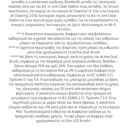
ασταθές ή η κατάσταση σύνδεσης Bluetooth μεταξύ της ηλεκτρικής 
σκούπας stick και του All-in-one Clean Station είναι ασταθής. Σε τέτοιες 
περιπτώσεις, λειτουργεί σε λειτουργία AI Cleaning 1.0. Εάν η λειτουργία 
AI Cleaning 2.0 δε λειτουργεί συχνά, μετακινήστε το All-in-one Clean 
Station σε έναν κοντινό χώρο χωρίς εμπόδια. Για να ενεργοποιήσετε τις 
συνεχείς ενημερώσεις λειτουργιών, να έχετε πάντα ανοιχτό το Wi-Fi 
στο σπίτι.

*** Η δυνατότητα αναγνώρισης διαφορετικών περιβαλλόντων 
καθαρισμού και ο χρόνος που απαιτείται για την αλλαγή των ρυθμίσεων 
μπορεί να επηρεαστεί από τις περιβαλλοντικές συνθήκες.

**** Η ταχύτητα περιστροφής της βούρτσας (rpm) μπορεί να ρυθμιστεί 
μόνο όταν χρησιμοποιείτε το Active Dual Brush.

***** Με βάση τις εσωτερικές δοκιμές κατά τη χρήση του Active Dual 
Brush, σύμφωνα με την παγκόσμια μέση αναλογία σύνθεσης δαπέδου – 
ξύλινο πάτωμα 76% και χαλί 24%. Επιτυγχάνει την ίδια απόδοση 
καθαρισμού με τη λειτουργία Mid με 2% ή μικρότερη διαφορά στην 
αποτελεσματικότητα καθαρισμού, σύμφωνα με το IEC 62885-2 Cl. 
Πρότυπο 5.1 και 5.4. Η κατανάλωση της μπαταρίας μετρήθηκε με βάση 
την πραγματική ποσότητα ενέργειας που καταναλώθηκε κατά τη χρήση 
της ηλεκτρικής σκούπας για 35 λεπτά από κατάσταση πλήρως 
φορτισμένη. Η ικανότητα ελιγμών βασίζεται στην πραγματική 
μετρούμενη τιμή σύμφωνα με το IEC 62885-2 Cl. Πρότυπο 7.3.9. Στην 
περίπτωση χαλιών με μακρύ πέλος και πυκνό ύφασμα, η ικανότητα 
ελιγμών αυξάνεται έως 6% κατά μέσο όρο σε σύγκριση με τη λειτουργία 
Mid. Τα αποτελέσματα ενδέχεται να διαφέρουν ανάλογα με τις 
πραγματικές συνθήκες χρήσης. Το εφέ μπορεί να διαφέρει όταν 
χρησιμοποιείτε το Slim LED Brush+.