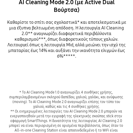
AI Cleaning Mode 2.0 (με Active Dual
Βούρτσα)
Καθαρίστε το σπίτι σας σχολαστικά* και αποτελεσματικά με
μια έξυπνα βελτιωμένη απόδοση. Η λειτουργία AI Cleaning
2.0** αναγνωρίζει διαφορετικά περιβάλλοντα
καθαρισμού***, όπως διαφορετικούς τύπους χαλιών.
Λειτουργεί όπως η λειτουργία Mid, αλλά μειώνει την ισχύ της
μπαταρίας έως 14% και αυξάνει την ικανότητα ελιγμών έως
6%*****.
* Το AI Cleaning Mode 1.0 αναγνωρίζει 4 συνθήκες χρήσης, 
συμπεριλαμβανομένων σκληρού δαπέδου, χαλιού, χαλάκι, και ανύψωσης 
(moving). Το AI Cleaning Mode 2.0 αναγνωρίζει επίσης τον τύπο του 
χαλιού, καθώς και τις 4 συνθήκες χρήσης.

** Οι ενημερωμένες λειτουργίες του AI Cleaning Mode 2.0 μπορούν να 
ενεργοποιηθούν μετά την εγγραφή της ηλεκτρικής σκούπας stick στην 
εφαρμογή SmartThings. Η δυνατότητα της λειτουργίας AI Cleaning 2.0 
μπορεί να είναι περιορισμένη σε ορισμένα περιβάλλοντα, όπως όταν το  
All-in-one Cleaning Station είναι αποσυνδεδεμένο ή το WiFi είναι 