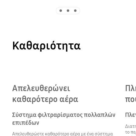
Indicator 1
Indicator 2
Indicator 3
Καθαριότητα
Playing video
Απελευθερώνει
Πλ
καθαρότερο αέρα
πο
Σύστημα φιλτραρίσματος πολλαπλών
Πλε
επιπέδων
Διατη
το πε
Απελευθερώστε καθαρότερο αέρα με ένα σύστημα