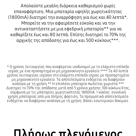
Απολαύστε μεγάλη διάρκεια καθαρισμού χωρίς
επαναφόρτιση. Μια μπαταρία υψηλής χωρητικότητας
(1800mA) διατηρεί την αναρρόφηση για έως και 40 λεπτά*.
Μπορείτε να την αφαιρέσετε εύκολα και να την
αντικαταστήσετε με μια εφεδρική μπαταρία** για να
καθαρίζετε έως και 80 λετπά. Επίσης διατηρεί το 70% της
αρχικής της απόδοσης για έως και 500 κύκλους***.
* Ο χρόνος λειτουργίας που αναφέρεται ισοδυναμεί με το ελάχιστο επίπεδο
ισχύος με ένα προσαρτημένο μη μηχανοκίνητο εργαλείο.**** Τα 40 λεπτά
χρόνος λειτουργίας ισχύουν στο ελάχιστο επίπεδο ισχύος με προσαρτημένο
μη μηχανοκίνητο εργαλείο. Τα αποτελέσματα ενδέχεται να διαφέρουν
ανάλογα με τη χρήση ** Η επιπλέον μπαταρία πωλείται χωριστά.***
Διατηρεί το 70% της απόδοσης μετά από 5 χρόνια χρήσης 100 κύκλων/έτος,
σύμφωνα με τις μπαταρίες χωρητικότητας 1800mA. 1 κύκλος: συνολική
χρήση μπαταρίας από μια πλήρης φόρτιση. Τα πραγματικά αποτελέσματα
ενδέχεται να διαφέρουν ανάλογα με τη χρήση. Βάσει εσωτερικών δοκιμών.
Πλήρως πλενόμενος