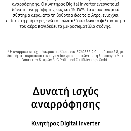
αναρρόφησης. Ο κινητήρας Digital Inverter ενεργοποιεί
δύναμη αναρρόφησης έως και 150W*. Το αεροδυναμικό
σύστημα αέρα, από τη βούρτσα έως το φίλτρο, ενισχύει
επίσης τη ροή αέρα, ενώ το πολλαπλό κυκλωνικό φιλτράρισμα
του αέρα παγιδεύει τα μικροσωματίδια σκόνης.
* Η αναρρόφηση έχει δοκιμαστεί βάσει του IEC62885-2 Cl. πρότυπο 5.8, με
δοκιμή στο ακροφύσιο του εργαλείου χρησιμοποιώντας τη λειτουργία Max.
Βάσει των δοκιμών SLG Prüf- und Zertifizierungs GmbH.
Δυνατή ισχύς
αναρρόφησης
Κινητήρας Digital Inverter