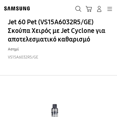
Skip
Skip
to
to
ΑΝΑΖΗΤΗΣΗ
Σύνδεση
Navigation
Καλάθι Αγορών
content
accessibility
help
Jet 60 Pet (VS15A6032R5/GE)
Σκούπα Χειρός με Jet Cyclone για
αποτελεσματικό καθαρισμό
Ασημί
VS15A6032R5/GE
Je
60
Pe
(V