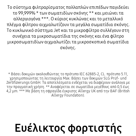
Το σύστημα φιλτραρίσματος πολλαπλών επιπέδων παγιδεύει
το 99,999% * των σωματιδίων σκόνης ** και μειώνει τα
αλλεργιογόνα ***. Ο κύριος κυκλώνας και το μεταλλικό
πλέγμα φίλτρου αιχμαλωτίζουν τα μεγάλα σωματίδια σκόνης.
Το κυκλωνικό σύστημα Jet και το μικροφίλτρο συλλέγουν στη
συνέχεια τα μικροσωματίδια της σκόνης και ένα φίλτρο
μικροσωματιδίων αιχμαλωτίζει τα μικροσκοπικά σωματίδια
σκόνης.
* Βάσει δοκιμών ακολουθώντας το πρότυπο IEC 62885-2, CL. πρότυπο 5.11,
χρησιμοποιώντας τη λειτουργία Max. Βάσει των δοκιμών SLG Prüf- und
Zertifizierungs GmbH. Τα αποτελέσματα ενδέχεται να διαφέρουν ανάλογα με
την πραγματική χρήση. ** Αναφέρεται σε σωματίδια μεγέθους από 0,5 έως
4,2 μm. *** Με βάση τη σφραγίδα έγκρισης Allergy UK από την BAF (British
Allergy Foundation).
Ευέλικτος φορτιστής