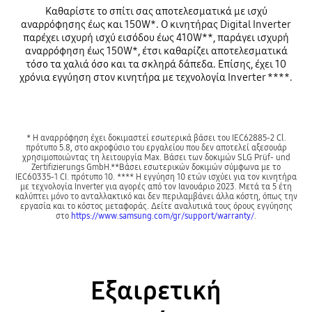
Καθαρίστε το σπίτι σας αποτελεσματικά με ισχύ
αναρρόφησης έως και 150W*. Ο κινητήρας Digital Inverter
παρέχει ισχυρή ισχύ εισόδου έως 410W**, παράγει ισχυρή
αναρρόφηση έως 150W*, έτσι καθαρίζει αποτελεσματικά
τόσο τα χαλιά όσο και τα σκληρά δάπεδα. Επίσης, έχει 10
χρόνια εγγύηση στον κινητήρα με τεχνολογία Inverter ****.
* Η αναρρόφηση έχει δοκιμαστεί εσωτερικά βάσει του IEC62885-2 Cl.
πρότυπο 5.8, στο ακροφύσιο του εργαλείου που δεν αποτελεί αξεσουάρ
χρησιμοποιώντας τη λειτουργία Max. Βάσει των δοκιμών SLG Prüf- und
Zertifizierungs GmbH.**Βάσει εσωτερικών δοκιμών σύμφωνα με το
IEC60335-1 CI. πρότυπο 10. **** Η εγγύηση 10 ετών ισχύει για τον κινητήρα
με τεχνολογία Inverter για αγορές από τον Ιανουάριο 2023. Μετά τα 5 έτη
καλύπτει μόνο το ανταλλακτικό και δεν περιλαμβάνει άλλα κόστη, όπως την
εργασία και το κόστος μεταφοράς. Δείτε αναλυτικά τους όρους εγγύησης
στο
https://www.samsung.com/gr/support/warranty/
.
Εξαιρετική