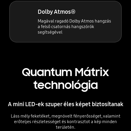
Dolby Atmos®
Magával ragadó Dolby Atmos hangzás
a felső csatornás hangszórók
segítségével
Quantum Mátrix
technológia
A mini LED-ek szuper éles képet biztosítanak
Láss mély feketéket, megnövelt fényerősséget, valamint
erőteljes részletességet és kontrasztot a kép minden
területén.
Playing video