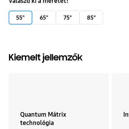
Válaszd ki a méretet!
55"
65"
75"
85"
Kiemelt jellemzők
Quantum Mátrix
In
technológia