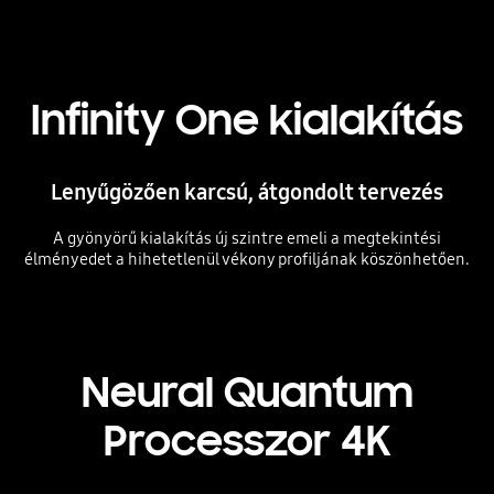
Infinity One kialakítás
Lenyűgözően karcsú, átgondolt tervezés
A gyönyörű kialakítás új szintre emeli a megtekintési
élményedet a hihetetlenül vékony profiljának köszönhetően.
Playing video
Neural Quantum
Processzor 4K