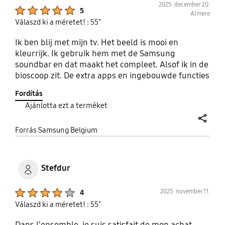
2025. december 20.
Product Ratings :
5
Almere
Válaszd ki a méretet! : 55"
Ik ben blij met mijn tv. Het beeld is mooi en
kleurrijk. Ik gebruik hem met de Samsung
soundbar en dat maakt het compleet. Alsof ik in de
bioscoop zit. De extra apps en ingebouwde functies
zijn gebruiksvriendelijk.
Fordítás
Ajánlotta ezt a terméket
share
Forrás Samsung Belgium
Stefdur
Product Ratings :
2025. november 11.
4
Válaszd ki a méretet! : 55"
Dans l'ensemble, je suis satisfait de mon achat