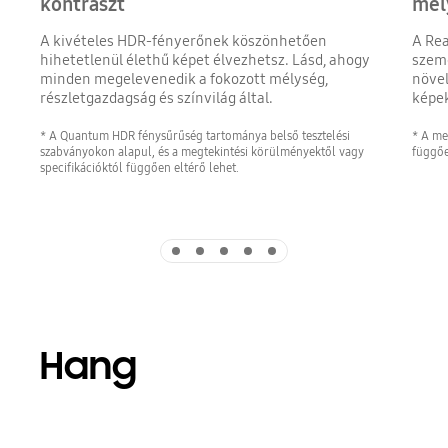
kontraszt
mél
A kivételes HDR-fényerőnek köszönhetően
A Rea
hihetetlenül élethű képet élvezhetsz. Lásd, ahogy
szeme
minden megelevenedik a fokozott mélység,
növel
részletgazdagság és színvilág által.
képek
* A Quantum HDR fénysűrűség tartománya belső tesztelési
* A me
szabványokon alapul, és a megtekintési körülményektől vagy
függőe
specifikációktól függően eltérő lehet.
Indicator 1
Indicator 2
Indicator 3
Indicator 4
Indicator 5
Hang
Playing video