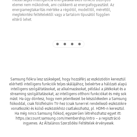
elemei nem működnek, ami csökkenti az energiafogyasztást. Az
energiamegtakarítás mértéke a régiótól, modelltől, mérettől,
megtekintési feltételektől vagy a tartalom típusától függően
eltérő lehet.
Indicator 1
Indicator 2
Indicator 3
Indicator 4
Samsung fiókra lesz szükséged, hogy hozzáférj az eszközödön keresztül 
elérhető intelligens funkciók teljes skálájához, beleértve a hálózati alapú 
intelligens szolgáltatásokat, az alkalmazásokat, például a játékokat és a 
streaming szolgáltatásokat, az intelligens otthoni funkciókat és még sok 
mást. Ha úgy döntesz, hogy nem jelentkezel be készülékeden a Samsung 
fiókoddal, csak földfelszíni TV-hez (csak tunerrel rendelkező eszközökre 
vonatkozik) és külső eszközökhöz csatlakozhatsz, pl. HDMI-n keresztül. 
Ha még nincs Samsung fiókod, egyszerűen létrehozhatsz egyet itt: 
https://account.samsung.com/membership/intro – a regisztráció 