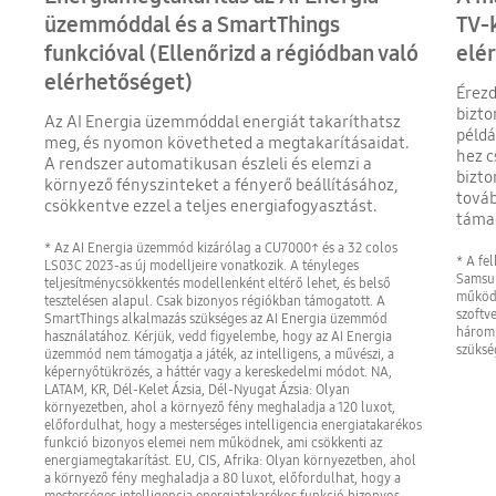
üzemmóddal és a SmartThings
TV-k
funkcióval (Ellenőrizd a régiódban való
elé
elérhetőséget)
Érezd
bizto
Az AI Energia üzemmóddal energiát takaríthatsz
példá
meg, és nyomon követheted a megtakarításaidat.
hez c
A rendszer automatikusan észleli és elemzi a
bizto
környező fényszinteket a fényerő beállításához,
továb
csökkentve ezzel a teljes energiafogyasztást.
táma
* Az AI Energia üzemmód kizárólag a CU7000↑ és a 32 colos
* A fel
LS03C 2023-as új modelljeire vonatkozik. A tényleges
Samsun
teljesítménycsökkentés modellenként eltérő lehet, és belső
működő
tesztelésen alapul. Csak bizonyos régiókban támogatott. A
szoftv
SmartThings alkalmazás szükséges az AI Energia üzemmód
három 
használatához. Kérjük, vedd figyelembe, hogy az AI Energia
szüksé
üzemmód nem támogatja a játék, az intelligens, a művészi, a
képernyőtükrözés, a háttér vagy a kereskedelmi módot. NA,
LATAM, KR, Dél-Kelet Ázsia, Dél-Nyugat Ázsia: Olyan
környezetben, ahol a környező fény meghaladja a 120 luxot,
előfordulhat, hogy a mesterséges intelligencia energiatakarékos
funkció bizonyos elemei nem működnek, ami csökkenti az
energiamegtakarítást. EU, CIS, Afrika: Olyan környezetben, ahol
a környező fény meghaladja a 80 luxot, előfordulhat, hogy a
mesterséges intelligencia energiatakarékos funkció bizonyos