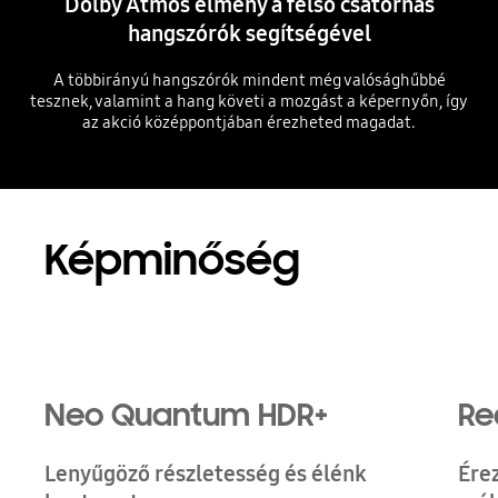
Dolby Atmos élmény a felső csatornás
hangszórók segítségével
A többirányú hangszórók mindent még valósághűbbé
tesznek, valamint a hang követi a mozgást a képernyőn, így
az akció középpontjában érezheted magadat.
Playing video
Képminőség
Playing video
Neo Quantum HDR+
Re
Lenyűgöző részletesség és élénk
Ére