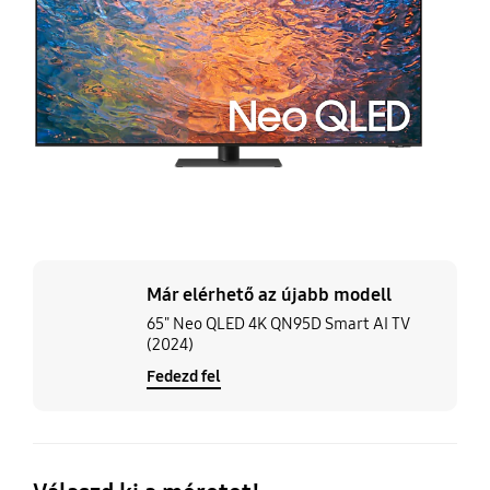
S
AI
T
(2
Már elérhető az újabb modell
65" Neo QLED 4K QN95D Smart AI TV
(2024)
Fedezd fel