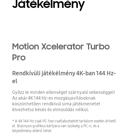
Játékélmény
Motion Xcelerator Turbo
Pro
Rendkívüli játékélmény 4K-ban 144 Hz-
el
Győzz le minden ellenséget szárnyaló sebességgel!
Az akár 4K 144 Hz-es mozgásjavításoknak
köszönhetően rendkívül sima játékmenetet
élvezhetsz késés és elmosódás nélkül.
* A 4K 144 Hz csak PC-hez csatlakoztatott tartalom esetén érhető
el. Bizonyos grafikus kártyára van szükség a PC-n, és a
teljesítmény eltérő lehet.