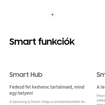
Indicator 1
Smart funkciók
Smart Hub
Sm
Fedezd fel kedvenc tartalmaid, mind
A l
egy helyen!
Pihen
zökk
A Samsung új Smart Hubja a tartalomkezelést és -
okose