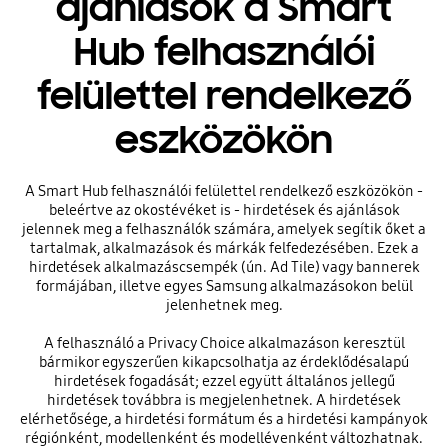
ajánlások a Smart
Hub felhasználói
felülettel rendelkező
eszközökön
A Smart Hub felhasználói felülettel rendelkező eszközökön -
beleértve az okostévéket is - hirdetések és ajánlások
jelennek meg a felhasználók számára, amelyek segítik őket a
tartalmak, alkalmazások és márkák felfedezésében. Ezek a
hirdetések alkalmazáscsempék (ún. Ad Tile) vagy bannerek
formájában, illetve egyes Samsung alkalmazásokon belül
jelenhetnek meg.
A felhasználó a Privacy Choice alkalmazáson keresztül
bármikor egyszerűen kikapcsolhatja az érdeklődésalapú
hirdetések fogadását; ezzel együtt általános jellegű
hirdetések továbbra is megjelenhetnek. A hirdetések
elérhetősége, a hirdetési formátum és a hirdetési kampányok
régiónként, modellenként és modellévenként változhatnak.