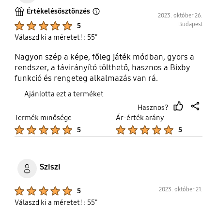
Értékelésösztönzés
2023. október 26.
Open Tooltip Layer
Product Ratings :
Budapest
5
Válaszd ki a méretet! : 55"
Nagyon szép a képe, főleg játék módban, gyors a
rendszer, a távirányító tölthető, hasznos a Bixby
funkció és rengeteg alkalmazás van rá.
Ajánlotta ezt a terméket
Hasznos?
thumb
share
Termék minősége
Ár-érték arány
up
Product Ratings :
Product Ratings :
5
5
Sziszi
Product Ratings :
2023. október 21.
5
Válaszd ki a méretet! : 55"