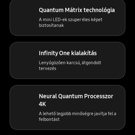
Quantum Mátrix technológia
A mini LED-ek szuper éles képet
biztosítanak
Infinity One kialakítás
Lenyűgözően karcsú, átgondolt
tervezés
Neural Quantum Processzor
4K
A lehető legjobb minőségre javítja fel a
felbontást