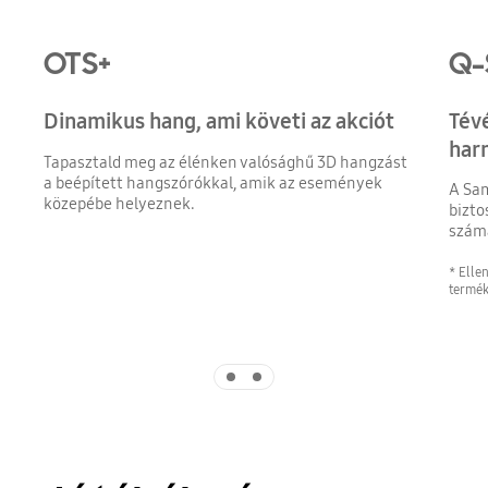
OTS+
Q-
Dinamikus hang, ami követi az akciót
Tév
har
Tapasztald meg az élénken valósághű 3D hangzást
a beépített hangszórókkal, amik az események
A Sa
közepébe helyeznek.
bizto
számá
* Elle
termék
Indicator 1
Indicator 2