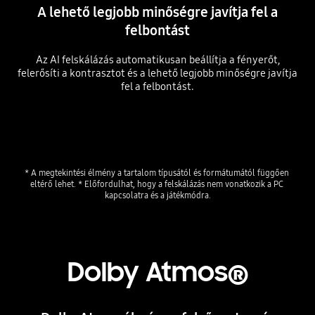
A lehető legjobb minőségre javítja fel a
felbontást
Az AI felskálázás automatikusan beállítja a fényerőt,
felerősíti a kontrasztot és a lehető legjobb minőségre javítja
fel a felbontást.
Playing video
* A megtekintési élmény a tartalom típusától és formátumától függően 
eltérő lehet. * Előfordulhat, hogy a felskálázás nem vonatkozik a PC 
Dolby Atmos®