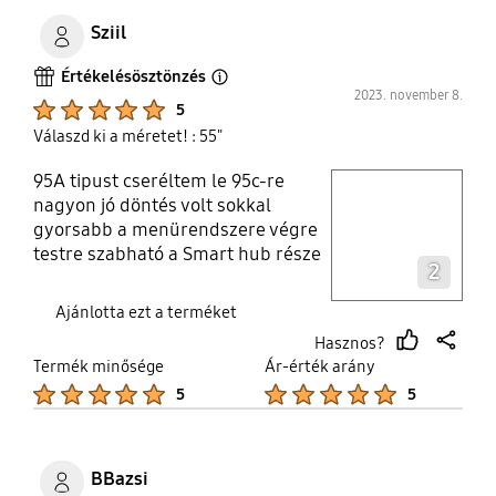
Sziil
Értékelésösztönzés
Open Tooltip Layer
2023. november 8.
Product Ratings :
5
Válaszd ki a méretet! : 55"
95A tipust cseréltem le 95c-re
play video
nagyon jó döntés volt sokkal
gyorsabb a menürendszere végre
Layer popup open
testre szabható a Smart hub része
2
és a menüje is. A kép tökéletes, a ki
szereti a fényerőt az ne is
Ajánlotta ezt a terméket
gondolkodjon másba.
Hasznos?
thumb
share
Termék minősége
Ár-érték arány
up
Product Ratings :
Product Ratings :
5
5
BBazsi