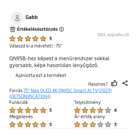
Gabb
Értékelésösztönzés
Open Tooltip Layer
2024. augusztus 20.
Product Ratings :
5
Válaszd ki a méretet! : 75"
QN95B-hez képest a menürendszer sokkal
gyorsabb, képe hasonlóan lenyűgöző.
Ajánlotta ezt a terméket
Hasznos?
thumb
share
Forrás
75" Neo QLED 4K QN95C Smart AI TV (2023)
up
(QE75QN95CATXXH)
Funkciók
Teljesítmény
Product Ratings :
Product Ratings :
5
4
Megjelenés
Ár-érték arány
Product Ratings :
Product Ratings :
5
3