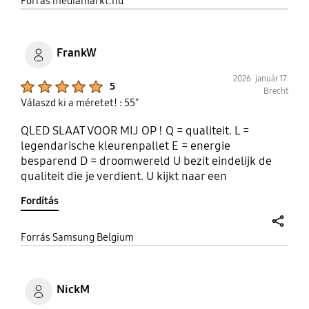
share
Forrás mediamarkt.hu
FrankW
2026. január 17.
Product Ratings :
5
Brecht
Válaszd ki a méretet! : 55"
QLED SLAAT VOOR MIJ OP ! Q = qualiteit. L =
legendarische kleurenpallet E = energie
besparend D = droomwereld U bezit eindelijk de
qualiteit die je verdient. U kijkt naar een
legendarisch kleurpallet. U ondervindt dat het
Fordítás
energie besparend is. U bent verdwaald in jouw
droomwereld. Gewoon Qled.
share
Forrás Samsung Belgium
NickM