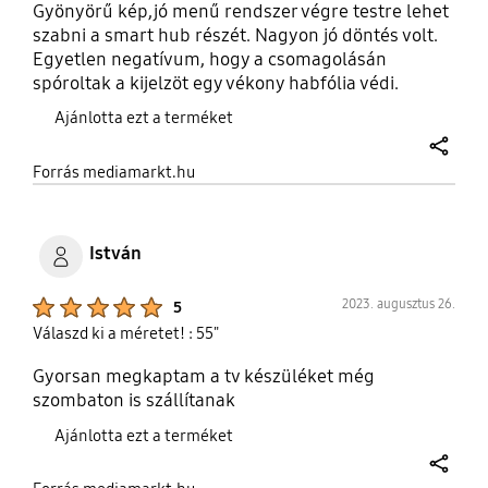
Gyönyörű kép,jó menű rendszer végre testre lehet
szabni a smart hub részét. Nagyon jó döntés volt.
Egyetlen negatívum, hogy a csomagolásán
spóroltak a kijelzöt egy vékony habfólia védi.
Ajánlotta ezt a terméket
share
Forrás mediamarkt.hu
István
Product Ratings :
2023. augusztus 26.
5
Válaszd ki a méretet! : 55"
Gyorsan megkaptam a tv készüléket még
szombaton is szállítanak
Ajánlotta ezt a terméket