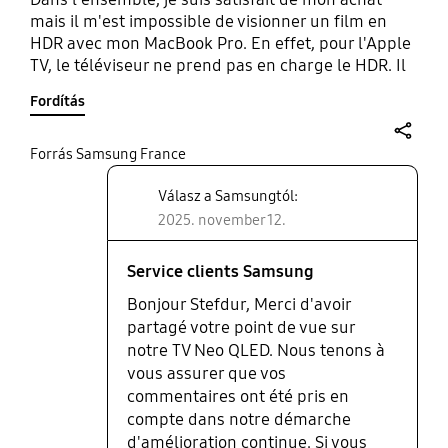
mais il m'est impossible de visionner un film en
HDR avec mon MacBook Pro. En effet, pour l'Apple
TV, le téléviseur ne prend pas en charge le HDR. Il
m'est donc impossible de lire des achats effectués,
Fordítás
il y a quelques années, sur le site d'Apple. Je dois
donc me contenté d'un petit écran (de très bonne
qualité certe) alors que je profité d'un 65' ! Je
share
Forrás Samsung France
pensais trouver un driver ou quelque chose afin
Válasz a Samsungtól:
que les deux appareils fonctionnent mais rien.
2025. november 12.
Service clients Samsung
Bonjour Stefdur, Merci d'avoir
partagé votre point de vue sur
notre TV Neo QLED. Nous tenons à
vous assurer que vos
commentaires ont été pris en
compte dans notre démarche
d'amélioration continue. Si vous