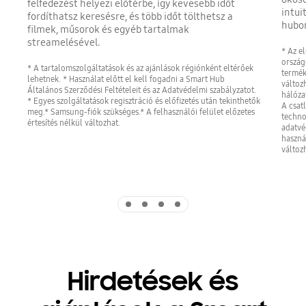
felfedezést helyezi előtérbe, így kevesebb időt
intui
fordíthatsz keresésre, és több időt tölthetsz a
hubon
filmek, műsorok és egyéb tartalmak
streamelésével.
* Az e
ország
* A tartalomszolgáltatások és az ajánlások régiónként eltérőek
termék
lehetnek. * Használat előtt el kell fogadni a Smart Hub
változ
Általános Szerződési Feltételeit és az Adatvédelmi szabályzatot.
hálóza
* Egyes szolgáltatások regisztráció és előfizetés után tekinthetők
A csat
meg.* Samsung-fiók szükséges.* A felhasználói felület előzetes
techno
értesítés nélkül változhat.
adatvé
használ
változ
Indicator 1
Indicator 2
Indicator 3
Indicator 4
Hirdetések és