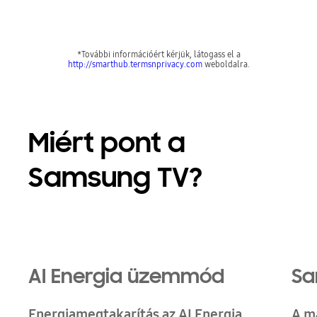
*További információért kérjük, látogass el a
http://smarthub.termsnprivacy.com
weboldalra.
Miért pont a
Samsung TV?
Playing video
AI Energia üzemmód
Sa
Energiamegtakarítás az AI Energia
A m