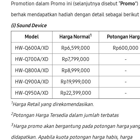
Promotion dalam Promo ini (selanjutnya disebut “
Promo
”)
berhak mendapatkan hadiah dengan detail sebagai berikut 
(i) Sound Device
1
Model
Harga Normal
Potongan Harg
HW-Q600A/XD
Rp6,599,000
Rp600,000
HW-Q700A/XD
Rp7,799,000
-
HW-Q800A/XD
Rp8,999,000
-
HW-Q900A/XD
Rp19,999,000
-
HW-Q950A/XD
Rp22,399,000
-
1
Harga Retail yang direkomendasikan.
2
Potongan Harga Tersedia dalam jumlah terbatas
3
Harga promo akan bergantung pada potongan harga yan
didapatkan. Apabila kuota potongan harga habis, harga