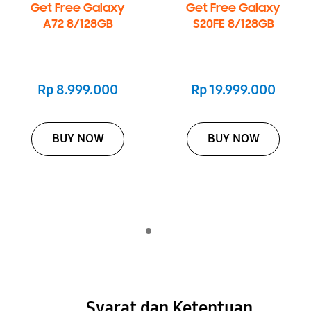
Get Free Galaxy
Get Free Galaxy
A72 8/128GB
S20FE 8/128GB
Rp 8.999.000
Rp 19.999.000
BUY NOW
BUY NOW
Indicator 1
putar
Syarat dan Ketentuan