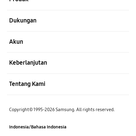
Buka
Dukungan
Buka
Akun
Buka
Keberlanjutan
Buka
Tentang Kami
Copyright© 1995-2026 Samsung. All rights reserved.
Indonesia/Bahasa Indonesia