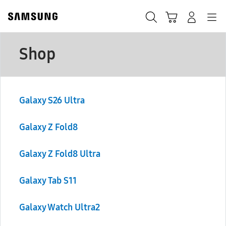
Skip
to
Cari
Troli
Login
Navigation
content
Peta Situs
Shop
Galaxy S26 Ultra
Galaxy Z Fold8
Galaxy Z Fold8 Ultra
Galaxy Tab S11
Galaxy Watch Ultra2