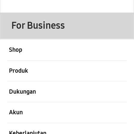
For Business
Buka
Footer Navigation
Shop
Buka
Produk
Buka
Dukungan
Buka
Akun
Buka
Keberlanjutan