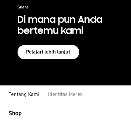
Suara
Di mana pun Anda
bertemu kami
Pelajari lebih lanjut
Tentang Kami
Identitas Merek
Buka
Footer Navigation
Shop
Buka