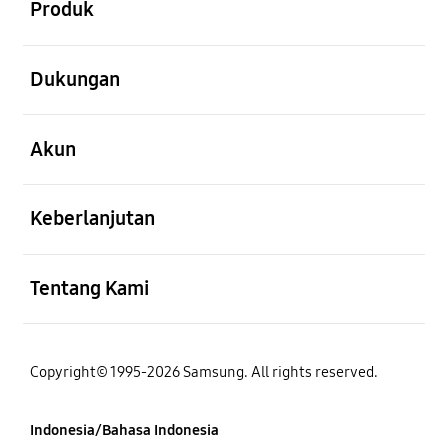
Produk
Buka
Dukungan
Buka
Akun
Buka
Keberlanjutan
Buka
Tentang Kami
Copyright© 1995-2026 Samsung. All rights reserved.
Indonesia/Bahasa Indonesia