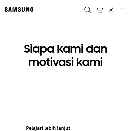
Skip
to
Cari
Troli
Login
Navigation
content
Identitas Merek
Siapa kami dan
Kisah merek
motivasi kami
Samsung
Kisah Merek
Siapa kami
Pelajari lebih lanjut