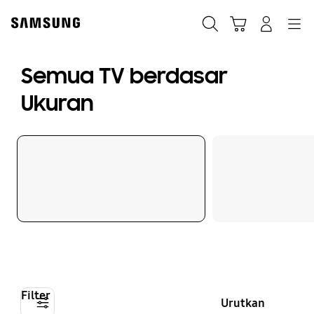
Skip
to
Cari
Troli
Login
Navigation
content
Semua TV berdasar
Ukuran
Filter
Urutkan