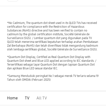
*No Cadmium, The quantum dot sheet used in its QLED TVs has received
certification for compliance with the Restriction of Hazardous
Substances (RoHS) directive and has been verified to contain no
cadmium by the global certification institute, Société Générale de
Surveillance (SGS). / Lembar quantum dot yang digunakan pada TV
QLED telah menerima sertifikasi kepatuhan terhadap arahan Pembatasan
Zat Berbahaya (RoHS) dan telah diverifikasi tidak mengandung kadmium
oleh lembaga sertifikasi global, Société Générale de Surveillance (SGS).
*Quantum Dot Display, Certified as Real Quantum Dot Display with
Quantum Dot sheet and Blue LED applied according to IEC standards. /
Tersertifikasi sebagai layar Quantum Dot dengan lapisan Quantum Dot
dan aplikasi Blue LED sesuai standar IEC.
*Samsung Menduduki peringkat No.1 sebagai merek TV terlaris selama 19
Tahun oleh OMDIA (Februari 2025)
Home
TV
All TV
Buka
Footer Navigation