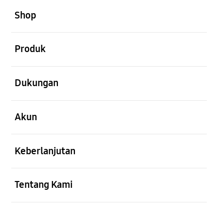
Shop
Buka
Produk
Buka
Dukungan
Buka
Akun
Buka
Keberlanjutan
Buka
Tentang Kami