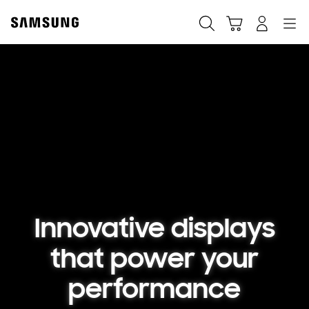
Skip
to
Cari
Troli
Login
Navigation
content
Innovative displays
that power your
performance