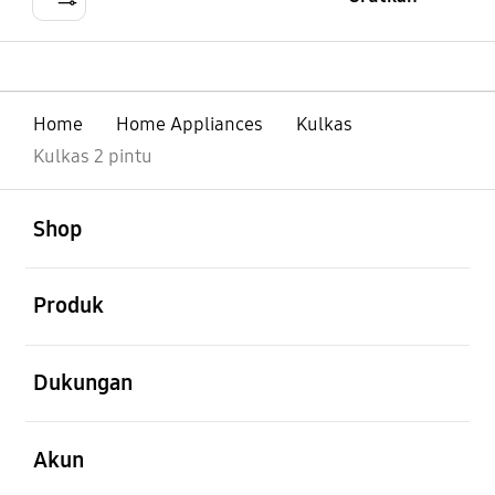
Home
Home Appliances
Kulkas
Kulkas 2 pintu
Buka
Footer Navigation
Shop
Buka
Produk
Buka
Dukungan
Buka
Akun