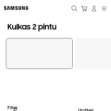
Skip
to
Cari
Troli
Login
Navigation
content
Kulkas 2 pintu
Filter
Urutkan