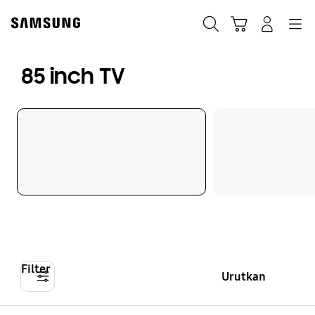
Skip
to
Cari
Troli
Login
Navigation
content
85 inch TV
Filter
Urutkan