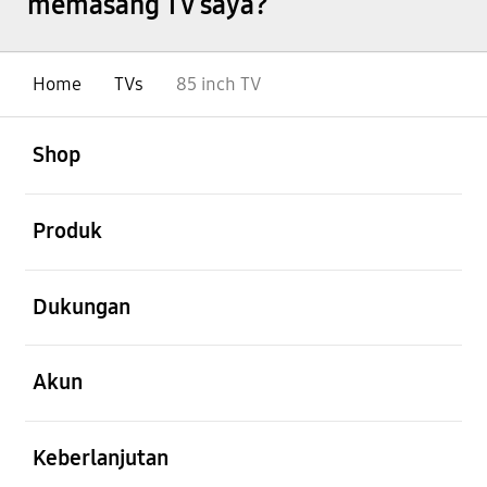
memasang TV saya?
Home
TVs
85 inch TV
Buka
Footer Navigation
Shop
Buka
Produk
Buka
Dukungan
Buka
Akun
Buka
Keberlanjutan